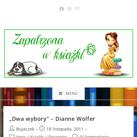
Skip
to
content
MENU
„Dwa wybory” – Dianne Wolfer
Post
Post
Bujaczek
18 listopada, 2011
author:
published:
Post
Post
Inne
/
Książki
/
Recenzje
16 komentarzy