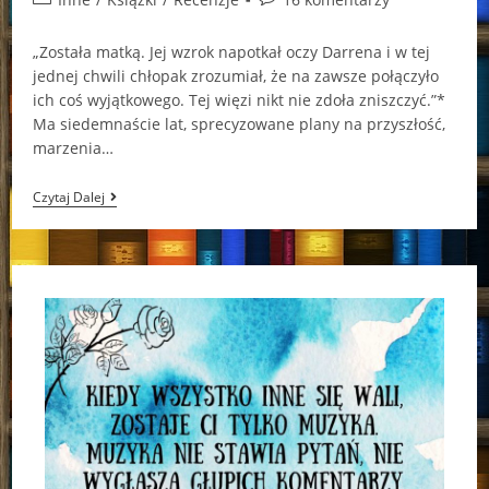
category:
comments:
„Została matką. Jej wzrok napotkał oczy Darrena i w tej
jednej chwili chłopak zrozumiał, że na zawsze połączyło
ich coś wyjątkowego. Tej więzi nikt nie zdoła zniszczyć.”*
Ma siedemnaście lat, sprecyzowane plany na przyszłość,
marzenia…
„Dwa
Czytaj Dalej
Wybory”
–
Dianne
Wolfer