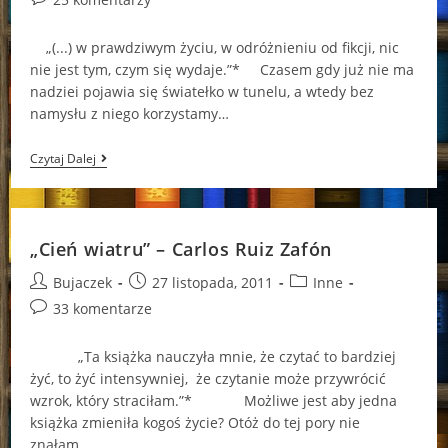
comments:
„(...) w prawdziwym życiu, w odróżnieniu od fikcji, nic
nie jest tym, czym się wydaje.”* Czasem gdy już nie ma
nadziei pojawia się światełko w tunelu, a wtedy bez
namysłu z niego korzystamy…
„Światła
Czytaj Dalej
Września”
–
Carlos
Ruiz
Zafón
„Cień wiatru” – Carlos Ruiz Zafón
Post
Post
Post
Bujaczek
27 listopada, 2011
Inne
author:
published:
category:
Post
33 komentarze
comments:
„Ta książka nauczyła mnie, że czytać to bardziej
żyć, to żyć intensywniej, że czytanie może przywrócić
wzrok, który straciłam.”* Możliwe jest aby jedna
książka zmieniła kogoś życie? Otóż do tej pory nie
znałam…