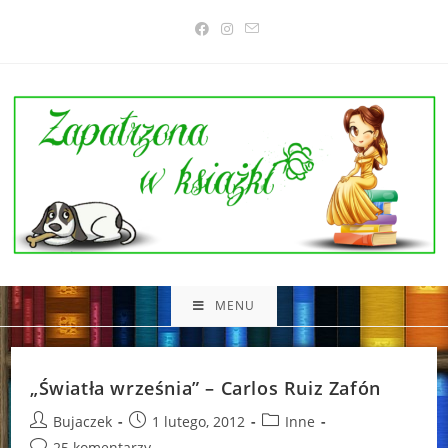
Skip
to
content
MENU
„Światła września” – Carlos Ruiz Zafón
Post
Post
Post
Bujaczek
1 lutego, 2012
Inne
author:
published:
category:
Post
25 komentarzy