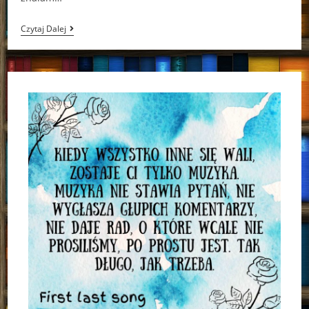
„Cień
Czytaj Dalej
Wiatru”
–
Carlos
Ruiz
Zafón