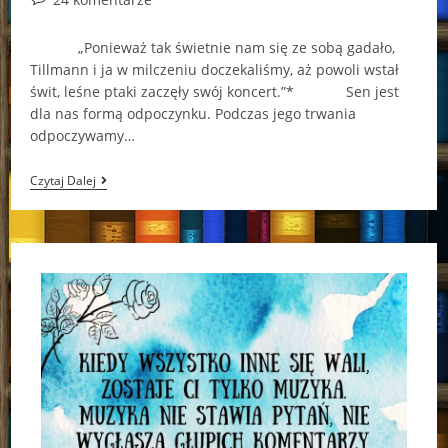
comments:
„Ponieważ tak świetnie nam się ze sobą gadało,
Tillmann i ja w milczeniu doczekaliśmy, aż powoli wstał
świt, leśne ptaki zaczęły swój koncert.”* Sen jest
dla nas formą odpoczynku. Podczas jego trwania
odpoczywamy…
„Pożeracz
Czytaj Dalej
Snów”
–
Bettina
Belitz