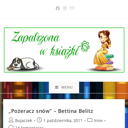
Skip
to
content
MENU
„Pożeracz snów” – Bettina Belitz
Post
Post
Post
Bujaczek
1 października, 2011
Inne
author:
published:
category:
Post
24 komentarze