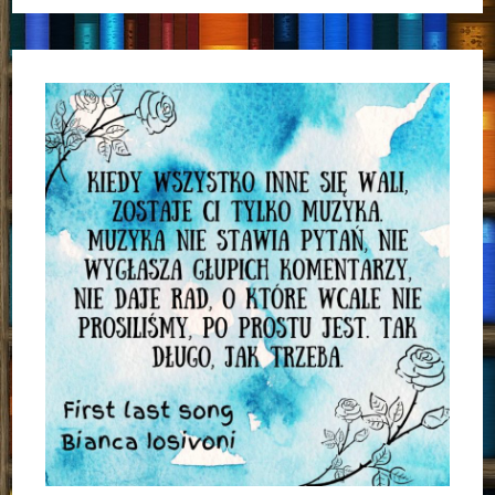
Dom
Niezwykłych
Zegarów”
Ariadna
Piepiórka