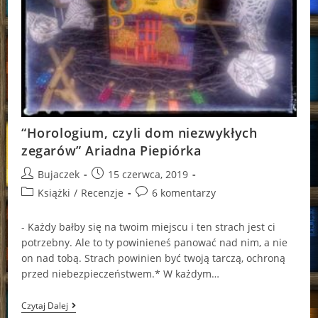
“Horologium, czyli dom niezwykłych
zegarów” Ariadna Piepiórka
Post
Post
Bujaczek
15 czerwca, 2019
author:
published:
Post
Post
Książki
/
Recenzje
6 komentarzy
category:
comments:
- Każdy bałby się na twoim miejscu i ten strach jest ci
potrzebny. Ale to ty powinieneś panować nad nim, a nie
on nad tobą. Strach powinien być twoją tarczą, ochroną
przed niebezpieczeństwem.* W każdym…
“Horologium,
Czytaj Dalej
Czyli