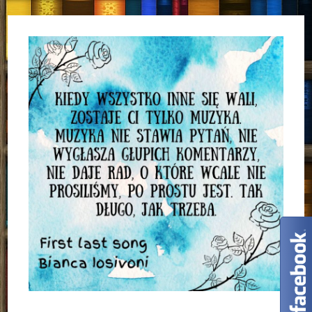
Ten
Rytm