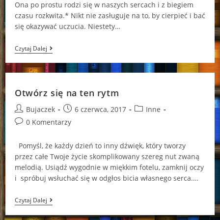
Ona po prostu rodzi się w naszych sercach i z biegiem
czasu rozkwita.* Nikt nie zasługuje na to, by cierpieć i bać
się okazywać uczucia. Niestety…
Odlecimy
Czytaj Dalej
Stąd
Anna
Dąbrowska
Otwórz się na ten rytm
Post
Post
Post
Bujaczek
6 czerwca, 2017
Inne
author:
published:
category:
Post
0 Komentarzy
comments:
Pomyśl, że każdy dzień to inny dźwięk, który tworzy
przez całe Twoje życie skomplikowany szereg nut zwaną
melodią. Usiądź wygodnie w miękkim fotelu, zamknij oczy
i spróbuj wsłuchać się w odgłos bicia własnego serca.…
Otwórz
Czytaj Dalej
Się
Na