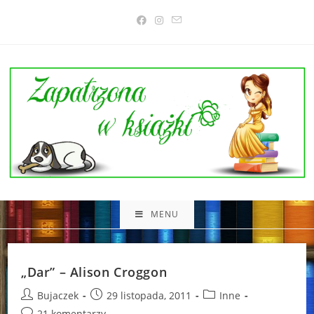
Skip
to
content
MENU
„Dar” – Alison Croggon
Post
Post
Post
Bujaczek
29 listopada, 2011
Inne
author:
published:
category:
Post
21 komentarzy