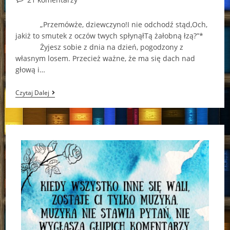
comments:
„Przemówże, dziewczyno!I nie odchodź stąd,Och,
jakiż to smutek z oczów twych spłynąłTą żałobną łzą?”*
Żyjesz sobie z dnia na dzień, pogodzony z
własnym losem. Przecież ważne, że ma się dach nad
głową i…
„Dar”
Czytaj Dalej
–
Alison
Croggon