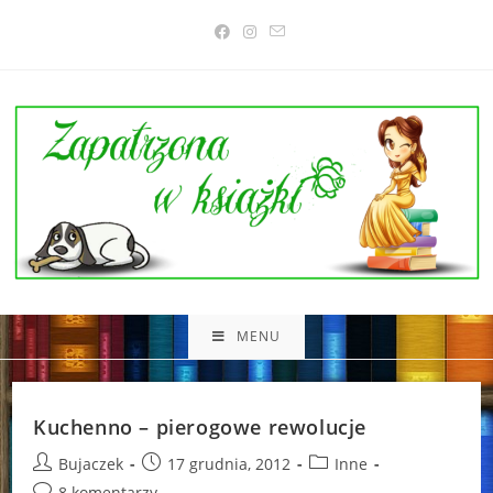
Skip
to
content
MENU
Kuchenno – pierogowe rewolucje
Post
Post
Post
Bujaczek
17 grudnia, 2012
Inne
author:
published:
category:
Post
8 komentarzy