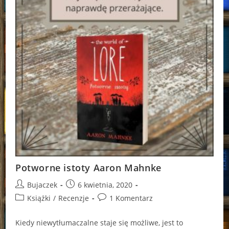
Potworne istoty Aaron Mahnke
Post
Post
Bujaczek
6 kwietnia, 2020
author:
published:
Post
Post
Książki
/
Recenzje
1 Komentarz
category:
comments:
Kiedy niewytłumaczalne staje się możliwe, jest to