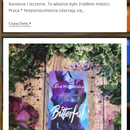
Ranienie i leczenie. To właśnie było źródłem miłości.
Praca.* Nieporozumienia zdarzają się…
Gin
Czytaj Dalej
Fling
Claire
Kingsley,
Lucy
Score