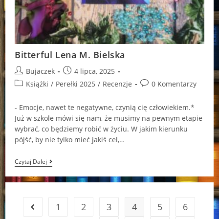
Bitterful Lena M. Bielska
Post
Post
Bujaczek
4 lipca, 2025
author:
published:
Post
Post
Książki
/
Perełki 2025
/
Recenzje
0 Komentarzy
category:
comments:
- Emocje, nawet te negatywne, czynią cię człowiekiem.*
Już w szkole mówi się nam, że musimy na pewnym etapie
wybrać, co będziemy robić w życiu. W jakim kierunku
pójść, by nie tylko mieć jakiś cel,…
Bitterful
Czytaj Dalej
Lena
M.
Bielska
1
2
3
4
5
6
Go to the previous page