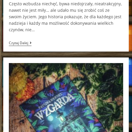
Często wzbudza niechęć, bywa niedojrzały, nieatrakcyjny,
nawet nie jest miły… ale udało mu się zrobić coś ze
swoim życiem. Jego historia pokazuje, że dla każdego jest
nadzieja i każdy ma możliwość dokonywania wielkich
czynów, nie…
Snape.
Czytaj Dalej
Prawdziwa
Twarz
Tajemniczego
Mistrza
Eliksirów
Lorrie
Kim