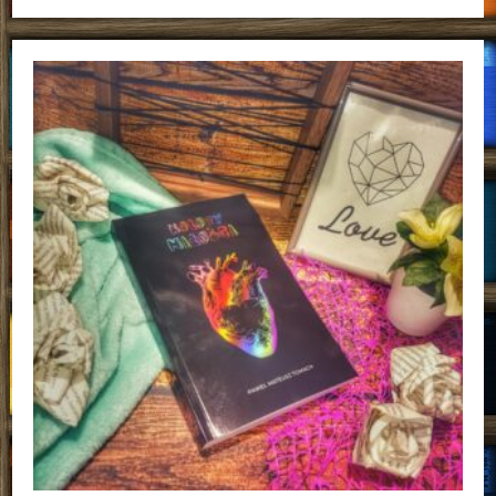
Dla
Dzieci,
Które
Chcą
Być
Odważne
Alex
Rovira,
Francesc
Miralles