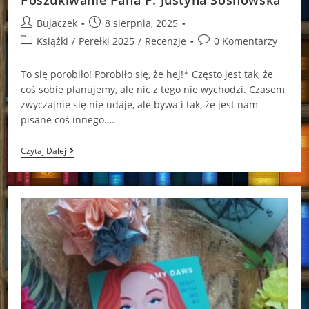
Post
Post
Bujaczek
8 sierpnia, 2025
author:
published:
Post
Post
Książki
/
Perełki 2025
/
Recenzje
0 Komentarzy
category:
comments:
To się porobiło! Porobiło się, że hej!* Często jest tak, że
coś sobie planujemy, ale nic z tego nie wychodzi. Czasem
zwyczajnie się nie udaje, ale bywa i tak, że jest nam
pisane coś innego.…
Poszukiwanie
Czytaj Dalej
Pana
P.
Justyna
Sosnowska