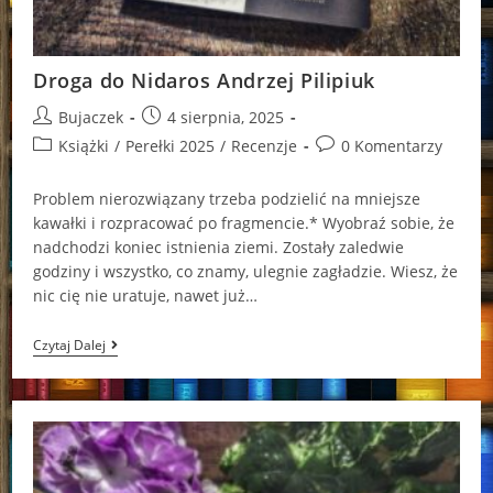
Droga do Nidaros Andrzej Pilipiuk
Post
Post
Bujaczek
4 sierpnia, 2025
author:
published:
Post
Post
Książki
/
Perełki 2025
/
Recenzje
0 Komentarzy
category:
comments:
Problem nierozwiązany trzeba podzielić na mniejsze
kawałki i rozpracować po fragmencie.* Wyobraź sobie, że
nadchodzi koniec istnienia ziemi. Zostały zaledwie
godziny i wszystko, co znamy, ulegnie zagładzie. Wiesz, że
nic cię nie uratuje, nawet już…
Droga
Czytaj Dalej
Do
Nidaros
Andrzej
Pilipiuk