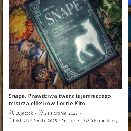
Snape. Prawdziwa twarz tajemniczego
mistrza eliksirów Lorrie Kim
Post
Post
Bujaczek
24 sierpnia, 2025
author:
published:
Post
Post
Książki
/
Perełki 2025
/
Recenzje
0 Komentarzy
category:
comments: