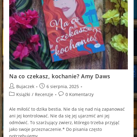
Na co czekasz, kochanie? Amy Daws
Post
Post
Bujaczek
6 sierpnia, 2025
author:
published:
Post
Post
Książki
/
Recenzje
0 Komentarzy
category:
comments:
Ale miłość to dzika bestia. Nie da się nad nią zapanować
ani jej kontrolować. Nie da się jej ujarzmić ani jej
odmówić. To szarżujący zwierz, którego trzeba przyjąć
jako swoje przeznaczenie.* Do pisania często
potrzebujemy…