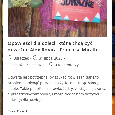
Opowieści dla dzieci, które chcą być
odważne Alex Rovira, Francesc Miralles
Post
Post
Bujaczek
31 lipca, 2025
author:
published:
Post
Post
Książki
/
Recenzje
0 Komentarzy
category:
comments:
Odwaga jest potrzebna, by szukać rozwiązań danego
problemu i płynąć po wodach życia, nie tracąc samego
siebie. Takie podejście sprawia, że kryzys staje się szansą,
a przeszkody-trampoliną, i mogą dodać nam skrzydeł.*
Odwaga dla każdego…
Opowieści
Czytaj Dalej