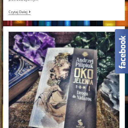
Na
Czytaj Dalej
Co
Czekasz,
Kochanie?
Amy
Daws