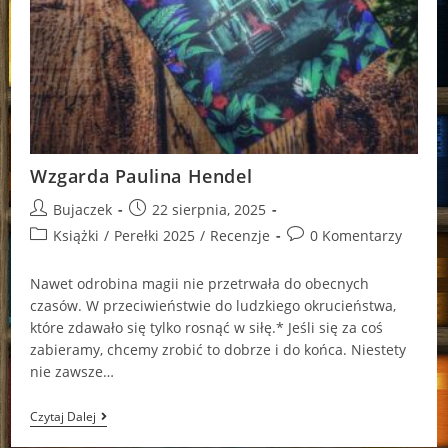
Wzgarda Paulina Hendel
Post
Post
Bujaczek
22 sierpnia, 2025
author:
published:
Post
Post
Książki
/
Perełki 2025
/
Recenzje
0 Komentarzy
category:
comments:
Nawet odrobina magii nie przetrwała do obecnych
czasów. W przeciwieństwie do ludzkiego okrucieństwa,
które zdawało się tylko rosnąć w siłę.* Jeśli się za coś
zabieramy, chcemy zrobić to dobrze i do końca. Niestety
nie zawsze…
Wzgarda
Czytaj Dalej
Paulina