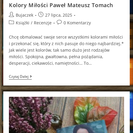
Kolory Miłości Paweł Mateusz Tomach
Post
Post
Bujaczek
27 lipca, 2025
author:
published:
Post
Post
Książki
/
Recenzje
0 Komentarzy
category:
comments:
Chcę obmalować swoje serce wszystkimi kolorami miłości
i przekonać się, który z nich pasuje do niego najbardziej.*
Jak wiele jest kolorów, tak samo dużo jest rodzajów
miłości. Spokojna, gwałtowna, pełna pożądania,
desperacji, ciekawości, namiętności… To…
Kolory
Czytaj Dalej
Miłości
Paweł
Mateusz
Tomach