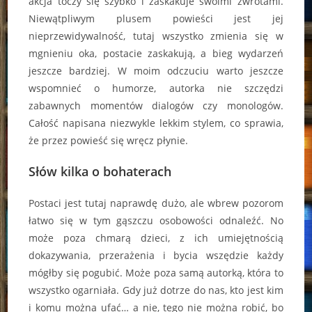
akcja toczy się szybko i zaskakuje swoimi zwrotami.
Niewątpliwym plusem powieści jest jej
nieprzewidywalność, tutaj wszystko zmienia się w
mgnieniu oka, postacie zaskakują, a bieg wydarzeń
jeszcze bardziej. W moim odczuciu warto jeszcze
wspomnieć o humorze, autorka nie szczędzi
zabawnych momentów dialogów czy monologów.
Całość napisana niezwykle lekkim stylem, co sprawia,
że przez powieść się wręcz płynie.
Słów kilka o bohaterach
Postaci jest tutaj naprawdę dużo, ale wbrew pozorom
łatwo się w tym gąszczu osobowości odnaleźć. No
może poza chmarą dzieci, z ich umiejętnością
dokazywania, przerażenia i bycia wszędzie każdy
mógłby się pogubić. Może poza samą autorką, która to
wszystko ogarniała. Gdy już dotrze do nas, kto jest kim
i komu można ufać… a nie, tego nie można robić, bo