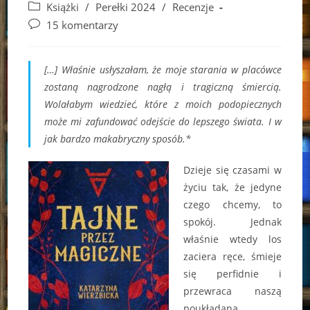
author:
published:
Post
Książki
/
Perełki 2024
/
Recenzje
category:
Post
15 komentarzy
comments:
[…] Właśnie usłyszałam, że moje starania w placówce
zostaną nagrodzone nagłą i tragiczną śmiercią.
Wolałabym wiedzieć, które z moich podopiecznych
może mi zafundować odejście do lepszego świata. I w
jak bardzo makabryczny sposób.*
Dzieje się czasami w
życiu tak, że jedyne
czego chcemy, to
spokój. Jednak
właśnie wtedy los
zaciera ręce, śmieje
się perfidnie i
przewraca naszą
poukładaną