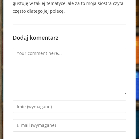
gustuję w takiej tematyce, ale za to moja siostra czyta
często dlatego jej polecę.
Dodaj komentarz
Comment
Enter
your
name
Enter
or
your
username
email