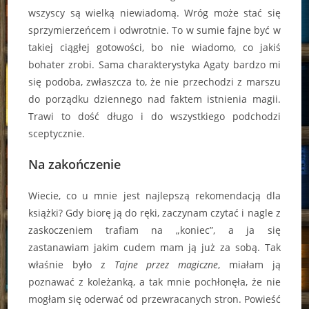
wszyscy są wielką niewiadomą. Wróg może stać się
sprzymierzeńcem i odwrotnie. To w sumie fajne być w
takiej ciągłej gotowości, bo nie wiadomo, co jakiś
bohater zrobi. Sama charakterystyka Agaty bardzo mi
się podoba, zwłaszcza to, że nie przechodzi z marszu
do porządku dziennego nad faktem istnienia magii.
Trawi to dość długo i do wszystkiego podchodzi
sceptycznie.
Na zakończenie
Wiecie, co u mnie jest najlepszą rekomendacją dla
książki? Gdy biorę ją do ręki, zaczynam czytać i nagle z
zaskoczeniem trafiam na „koniec”, a ja się
zastanawiam jakim cudem mam ją już za sobą. Tak
właśnie było z
Tajne przez magiczne
, miałam ją
poznawać z koleżanką, a tak mnie pochłonęła, że nie
mogłam się oderwać od przewracanych stron. Powieść