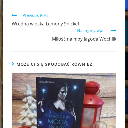
Read
Previous Post
more
Wredna wioska Lemony Snicket
articles
Następny wpis
Miłość na niby Jagoda Wochlik
MOŻE CI SIĘ SPODOBAĆ RÓWNIEŻ