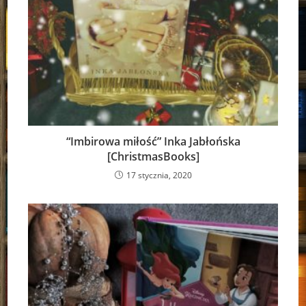
“Imbirowa miłość” Inka Jabłońska
[ChristmasBooks]
17 stycznia, 2020