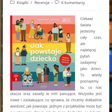
author:
published:
Post
Post
Książki
/
Recenzje
6 komentarzy
category:
comments:
Ciekawi
świata
jesteśmy
cały czas,
ale
najwięcej
pytań
zadajemy
jako dzieci.
To wtedy
poznajemy
to, co nas
otacza oraz zasady w nim panujące. Wszystko jest
nowe i zaskakujące, co sprawia, że chcemy dokładnie
wiedzieć, jak powstaje. Jednym z przykładów może być