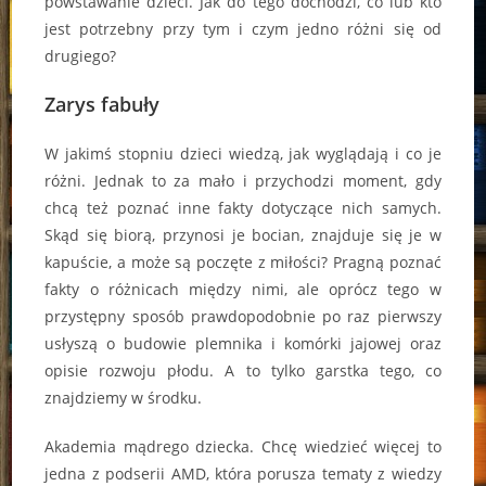
powstawanie dzieci. Jak do tego dochodzi, co lub kto
jest potrzebny przy tym i czym jedno różni się od
drugiego?
Zarys fabuły
W jakimś stopniu dzieci wiedzą, jak wyglądają i co je
różni. Jednak to za mało i przychodzi moment, gdy
chcą też poznać inne fakty dotyczące nich samych.
Skąd się biorą, przynosi je bocian, znajduje się je w
kapuście, a może są poczęte z miłości? Pragną poznać
fakty o różnicach między nimi, ale oprócz tego w
przystępny sposób prawdopodobnie po raz pierwszy
usłyszą o budowie plemnika i komórki jajowej oraz
opisie rozwoju płodu. A to tylko garstka tego, co
znajdziemy w środku.
Akademia mądrego dziecka. Chcę wiedzieć więcej to
jedna z podserii AMD, która porusza tematy z wiedzy