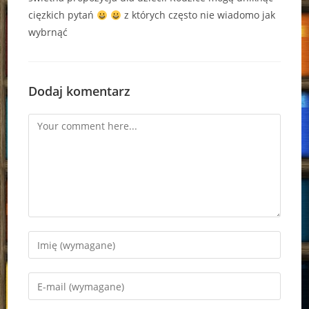
cięzkich pytań
z których często nie wiadomo jak
wybrnąć
Dodaj komentarz
Comment
Enter
your
name
Enter
or
your
username