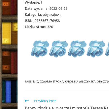
Wydanie:
I
Data wydania:
2022-06-29
Kategoria:
obyczajowa
ISBN:
9788367176958
Liczba stron:
320
TAGS:
8/10
,
CZWARTA STRONA
,
KAROLINA WILCZYŃSKA
,
OBYCZA
Read
Previous Post
more
Panny, złodzieje, rycerze i minstrele Teresa Ra