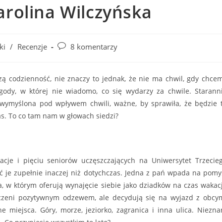
arolina Wilczyńska
Post
ki
/
Recenzje
8 komentarzy
comments:
ą codzienność, nie znaczy to jednak, że nie ma chwil, gdy chce
gody, w której nie wiadomo, co się wydarzy za chwile. Starann
wymyślona pod wpływem chwili, ważne, by sprawiła, że będzie 
s. To co tam nam w głowach siedzi?
acje i pięciu seniorów uczęszczających na Uniwersytet Trzecie
ć je zupełnie inaczej niż dotychczas. Jedna z pań wpada na pomy
, w którym oferują wynajęcie siebie jako dziadków na czas wakacj
oczeni pozytywnym odzewem, ale decydują się na wyjazd z obcy
 miejsca. Góry, morze, jeziorko, zagranica i inna ulica. Niezna