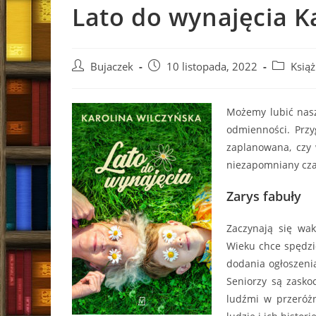
Lato do wynajęcia K
Post
Post
Post
Bujaczek
10 listopada, 2022
Książ
author:
published:
category:
Możemy lubić nasz
odmienności. Przy
zaplanowana, czy 
niezapomniany cza
Zarys fabuły
Zaczynają się wak
Wieku chce spędzi
dodania ogłoszenia
Seniorzy są zask
ludźmi w przeróżne