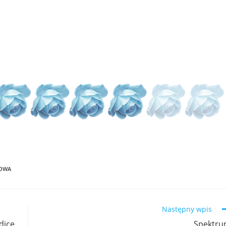
JOWA
Następny wpis
dice
Spektr