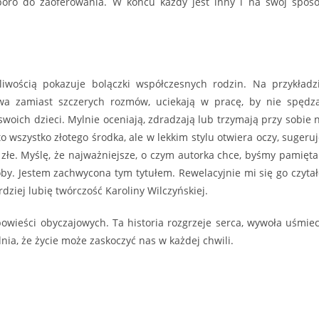
sporo do zaoferowania. W końcu każdy jest inny i na swój spos
liwością pokazuje bolączki współczesnych rodzin. Na przykładz
wa zamiast szczerych rozmów, uciekają w pracę, by nie spędz
swoich dzieci. Mylnie oceniają, zdradzają lub trzymają przy sobie 
to wszystko złotego środka, ale w lekkim stylu otwiera oczy, sugeruj
złe. Myślę, że najważniejsze, o czym autorka chce, byśmy pamiętal
by. Jestem zachwycona tym tytułem. Rewelacyjnie mi się go czytał
ardziej lubię twórczość Karoliny Wilczyńskiej.
owieści obyczajowych. Ta historia rozgrzeje serca, wywoła uśmie
nia, że życie może zaskoczyć nas w każdej chwili.