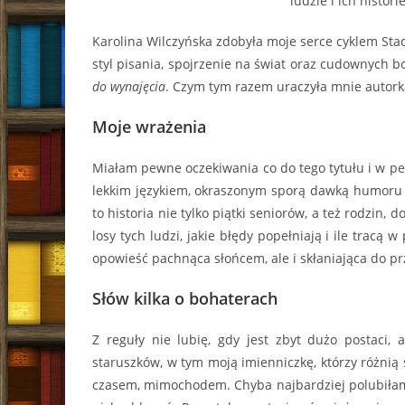
ludzie i ich histor
Karolina Wilczyńska zdobyła moje serce cyklem Stacj
styl pisania, spojrzenie na świat oraz cudownych b
do wynajęcia
. Czym tym razem uraczyła mnie autork
Moje wrażenia
Miałam pewne oczekiwania co do tego tytułu i w peł
lekkim językiem, okraszonym sporą dawką humoru
to historia nie tylko piątki seniorów, a też rodzin,
losy tych ludzi, jakie błędy popełniają i ile tracą 
opowieść pachnąca słońcem, ale i skłaniająca do p
Słów kilka o bohaterach
Z reguły nie lubię, gdy jest zbyt dużo postaci
staruszków, w tym moją imienniczkę, którzy różnią s
czasem, mimochodem. Chyba najbardziej polubiłam I