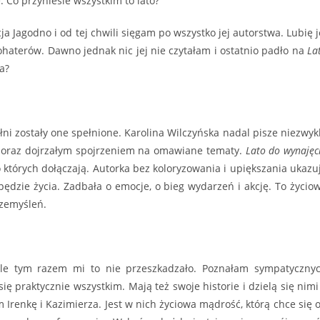
ie. Co przyniesie wszystkim to lato?
a Jagodno i od tej chwili sięgam po wszystko jej autorstwa. Lubię j
ohaterów. Dawno jednak nic jej nie czytałam i ostatnio padło na
La
a?
ni zostały one spełnione. Karolina Wilczyńska nadal pisze niezwyk
 oraz dojrzałym spojrzeniem na omawiane tematy.
Lato do wynajęc
 do których dołączają. Autorka bez koloryzowania i upiększania ukazu
w pędzie życia. Zadbała o emocje, o bieg wydarzeń i akcję. To życio
rzemyśleń.
, ale tym razem mi to nie przeszkadzało. Poznałam sympatyczny
ię praktycznie wszystkim. Mają też swoje historie i dzielą się nimi
renkę i Kazimierza. Jest w nich życiowa mądrość, którą chce się 