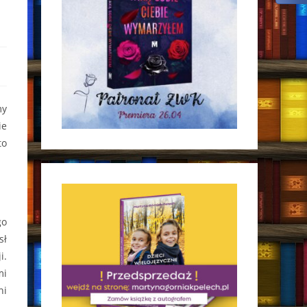
my
ie
to
go
sł
i.
mi
ni