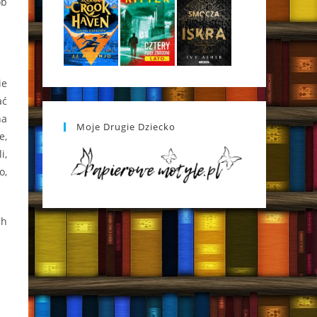
ób
ie
ać
na
Moje Drugie Dziecko
e,
i,
o,
ch