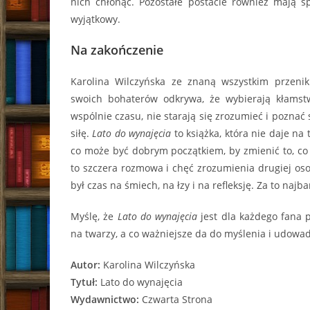
nich chłonąć. Pozostałe postacie również mają 
wyjątkowy.
Na zakończenie
Karolina Wilczyńska ze znaną wszystkim przenik
swoich bohaterów odkrywa, że wybierają kłamst
wspólnie czasu, nie starają się zrozumieć i poznać 
siłę.
Lato do wynajęcia
to książka, która nie daje na 
co może być dobrym początkiem, by zmienić to, co 
to szczera rozmowa i chęć zrozumienia drugiej oso
był czas na śmiech, na łzy i na refleksję. Za to najb
Myślę, że
Lato do wynajęcia
jest dla każdego fana p
na twarzy, a co ważniejsze da do myślenia i udowad
Autor:
Karolina Wilczyńska
Tytuł:
Lato do wynajęcia
Wydawnictwo:
Czwarta Strona