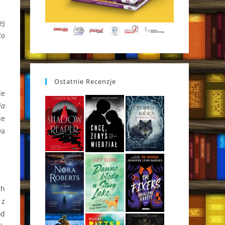
ej
to
Ostatnie Recenzje
le
ia
je
wa
ch
 z
od