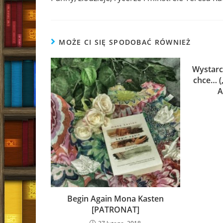
articles
MOŻE CI SIĘ SPODOBAĆ RÓWNIEŻ
Wystarc
chce… (
A
Begin Again Mona Kasten
[PATRONAT]