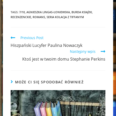
TAGS:
7/10
,
AGNIESZKA LINGAS-ŁONIEWSKA
,
BURDA KSIĄŻKI
,
RECENZENCKIE
,
ROMANS
,
SERIA KOLACJA Z TIFFANYM
Read
Previous Post
more
Hiszpański Lucyfer Paulina Nowaczyk
articles
Następny wpis
Ktoś jest w twoim domu Stephanie Perkins
MOŻE CI SIĘ SPODOBAĆ RÓWNIEŻ