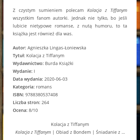
Z czystym sumieniem polecam
Kolacja z Tiffanym
wszystkim fanom autorki. Jednak nie tylko, bo jeśli
lubicie nietypowe romanse, z nutą humoru, to ta
książka jest również dla was.
Autor:
Agnieszka Lingas-Łoniewska
Tytuł:
Kolacja z Tiffanym
Wydawnictwo:
Burda Książki
Wydanie:
I
Data wydania:
2020-06-03
Kategoria:
romans
ISBN:
9788380537408
Liczba stron:
264
Ocena:
8/10
Kolacja z Tiffanym
Kolacja z Tiffanym
| Obiad z Bondem | Śniadanie z …