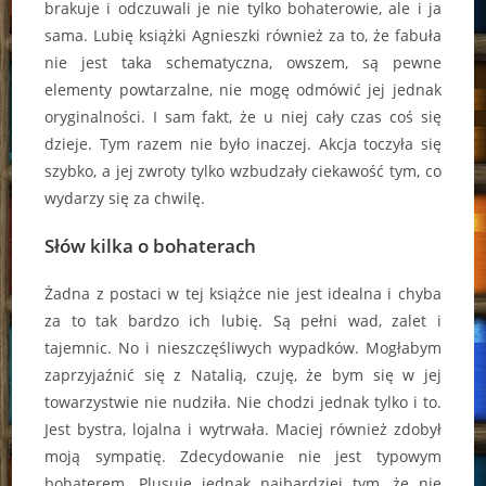
brakuje i odczuwali je nie tylko bohaterowie, ale i ja
sama. Lubię książki Agnieszki również za to, że fabuła
nie jest taka schematyczna, owszem, są pewne
elementy powtarzalne, nie mogę odmówić jej jednak
oryginalności. I sam fakt, że u niej cały czas coś się
dzieje. Tym razem nie było inaczej. Akcja toczyła się
szybko, a jej zwroty tylko wzbudzały ciekawość tym, co
wydarzy się za chwilę.
Słów kilka o bohaterach
Żadna z postaci w tej książce nie jest idealna i chyba
za to tak bardzo ich lubię. Są pełni wad, zalet i
tajemnic. No i nieszczęśliwych wypadków. Mogłabym
zaprzyjaźnić się z Natalią, czuję, że bym się w jej
towarzystwie nie nudziła. Nie chodzi jednak tylko i to.
Jest bystra, lojalna i wytrwała. Maciej również zdobył
moją sympatię. Zdecydowanie nie jest typowym
bohaterem. Plusuje jednak najbardziej tym, że nie