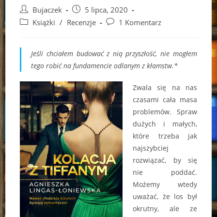
Post
Post
Bujaczek
5 lipca, 2020
author:
published:
Post
Post
Książki
/
Recenzje
1 Komentarz
category:
comments:
Jeśli chciałem budować z nią przyszłość, nie mogłem
tego robić na fundamencie odlanym z kłamstw.*
Zwala się na nas
czasami cała masa
problemów. Spraw
dużych i małych,
które trzeba jak
najszybciej
rozwiązać, by się
nie poddać.
Możemy wtedy
uważać, że los był
okrutny, ale ze