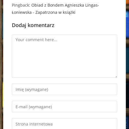
Pingback:
Obiad z Bondem Agnieszka Lingas-
Łoniewska - Zapatrzona w książki
Dodaj komentarz
Comment
Enter
your
name
Enter
or
your
username
email
Enter
to
address
your