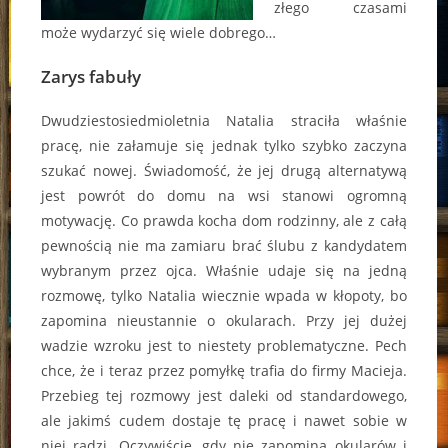
złego czasami
może wydarzyć się wiele dobrego…
Zarys fabuły
Dwudziestosiedmioletnia Natalia straciła właśnie
pracę, nie załamuje się jednak tylko szybko zaczyna
szukać nowej. Świadomość, że jej drugą alternatywą
jest powrót do domu na wsi stanowi ogromną
motywację. Co prawda kocha dom rodzinny, ale z całą
pewnością nie ma zamiaru brać ślubu z kandydatem
wybranym przez ojca. Właśnie udaje się na jedną
rozmowę, tylko Natalia wiecznie wpada w kłopoty, bo
zapomina nieustannie o okularach. Przy jej dużej
wadzie wzroku jest to niestety problematyczne. Pech
chce, że i teraz przez pomyłkę trafia do firmy Macieja.
Przebieg tej rozmowy jest daleki od standardowego,
ale jakimś cudem dostaje tę pracę i nawet sobie w
niej radzi. Oczywiście, gdy nie zapomina okularów i