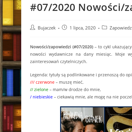
#07/2020 Nowości/za
Post
Post
Post
Bujaczek
1 lipca, 2020
Zapowiedz
author:
published:
category:
Nowości/zapowiedzi (#07/2020)
– to cykl ukazując
nowości wydawnicze na dany miesiąc. Moje wy
zainteresowań czytelniczych.
Legenda: tytuły są podlinkowane i przenoszą do opi
/// czerwone
– muszę mieć,
// zielone
– mam/w drodze do mnie,
/ niebieskie
– ciekawią mnie, ale mogę na nie pocze