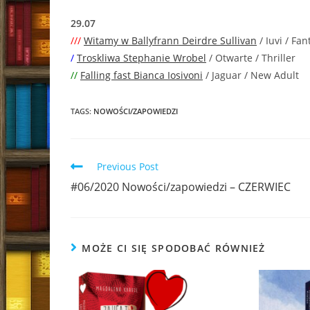
29.07
///
Witamy w Ballyfrann Deirdre Sullivan
/ Iuvi / Fan
/
Troskliwa Stephanie Wrobel
/ Otwarte / Thriller
//
Falling fast Bianca Iosivoni
/ Jaguar / New Adult
TAGS:
NOWOŚCI/ZAPOWIEDZI
Read
Previous Post
more
#06/2020 Nowości/zapowiedzi – CZERWIEC
articles
MOŻE CI SIĘ SPODOBAĆ RÓWNIEŻ