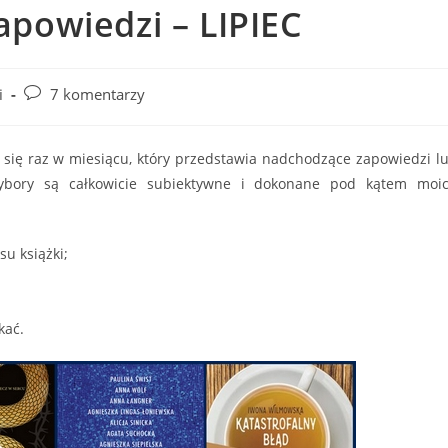
powiedzi – LIPIEC
Post
i
7 komentarzy
comments:
y się raz w miesiącu, który przedstawia nadchodzące zapowiedzi l
bory są całkowicie subiektywne i dokonane pod kątem moi
su książki;
kać.