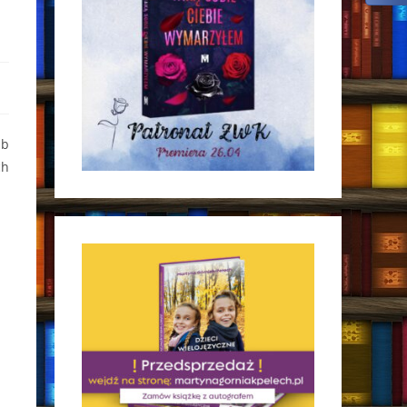
ub
ch