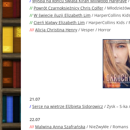
/
Wyspa na końcu świata Kiran Millwood Hargrave
/
//
Powrót Czarnoksiężnicy Chris Colfer
/ Młodzieżówk
//
W świecie iluzji Elizabeth Lim
/ HarperCollins Kids
//
Cierń klątwy Elizabeth Lim
/ HarperCollins Kids / 
///
Alicja Christina Henry
/ Vesper / Horror
21.07
/
Serce na wietrze Elżbieta Sidorowicz
/ Zysk – S-ka 
22.07
///
Malwina Anna Szafrańska
/ NieZwykłe / Romans