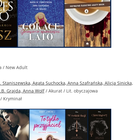
 / New Adult
 Staniszewska, Agata Suchocka, Anna Szafrańska, Alicja Sinicka,
J.B. Grajda, Anna Wolf
/ Akurat / Lit. obyczajowa
 / Kryminał