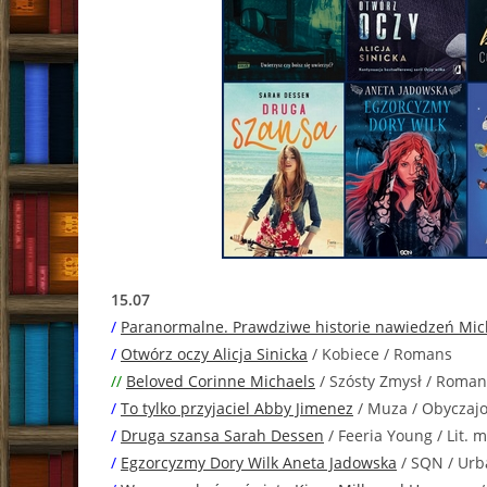
15.07
/
Paranormalne. Prawdziwe historie nawiedzeń Mic
/
Otwórz oczy Alicja Sinicka
/ Kobiece / Romans
//
Beloved Corinne Michaels
/ Szósty Zmysł / Roman
/
To tylko przyjaciel Abby Jimenez
/ Muza / Obyczaj
/
Druga szansa Sarah Dessen
/ Feeria Young / Lit. 
/
Egzorcyzmy Dory Wilk Aneta Jadowska
/ SQN / Urb