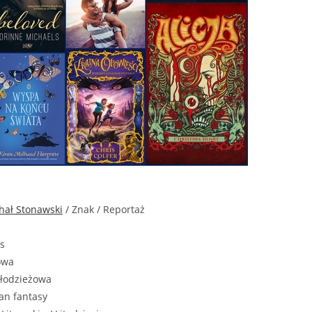
hał Stonawski
/ Znak / Reportaż
s
owa
młodzieżowa
an fantasy