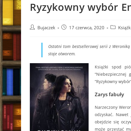
Ryzykowny wybór Emi
Post
Post
Post
Bujaczek
17 czerwca, 2020
Książk
author:
published:
category:
Ostatni tom bestsellerowej serii z Weroni
staje otworem.
Książki spod pi
“Niebezpiecznej 
“Ryzykowny wybór”
Zarys fabuły
Narzeczony Weroni
odzyskać. Nawet 
obejdzie się oczy
może przestać my