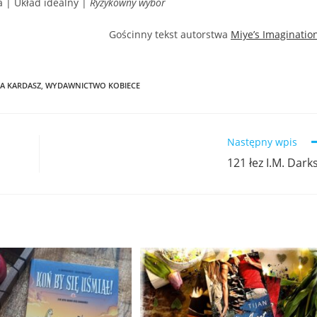
 | Układ idealny |
Ryzykowny wybór
Gościnny tekst autorstwa
Miye’s Imaginatio
KA KARDASZ
,
WYDAWNICTWO KOBIECE
Następny wpis
121 łez I.M. Dark