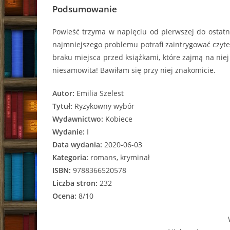
Podsumowanie
Powieść trzyma w napięciu od pierwszej do ostatnie
najmniejszego problemu potrafi zaintrygować czyteln
braku miejsca przed książkami, które zajmą na niej
niesamowita! Bawiłam się przy niej znakomicie.
Autor:
Emilia Szelest
Tytuł:
Ryzykowny wybór
Wydawnictwo:
Kobiece
Wydanie:
I
Data wydania:
2020-06-03
Kategoria:
romans, kryminał
ISBN:
9788366520578
Liczba stron:
232
Ocena:
8/10