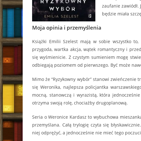
zaufanie zawiódł. 
będzie miała szcz
Moja opinia i przemyślenia
Książki Emilii Szelest mają w sobie wszystko to, 
przygoda, wartka akcja, wątek romantyczny i prz
się wyśmienicie. Z czystym sumieniem mogę stwierd
odbiegają poziomem od pierwszego. Być może nawet
Mimo że “Ryzykowny wybór” stanowi zwieńczenie trylo
się Weronika, najlepsza policjantka warszawskieg
mocną, stanowczą i wyrazistą, która jednocześnie 
otrzyma swoją rolę, chociażby drugoplanową.
Seria o Weronice Kardasz to wybuchowa mieszanka g
przemyślana. Całą trylogię czyta się błyskawicznie
niej odprężyć, a jednocześnie nie mieć tego poczuci