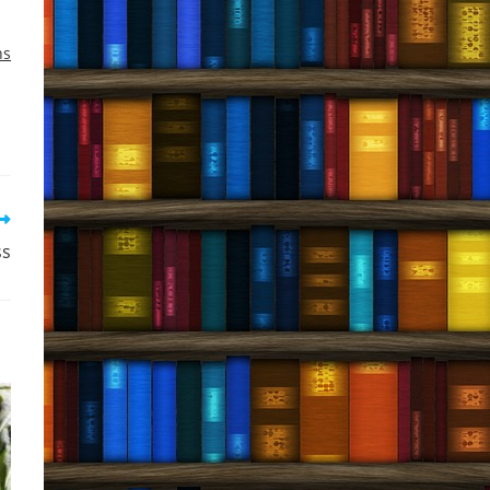
ns
ss