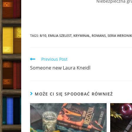
Niebezpieczna gra
TAGS:
8/10
,
EMILIA SZELEST
,
KRYMINAŁ
,
ROMANS
,
SERIA WERONI
Read
Previous Post
more
Someone new Laura Kneidl
articles
MOŻE CI SIĘ SPODOBAĆ RÓWNIEŻ