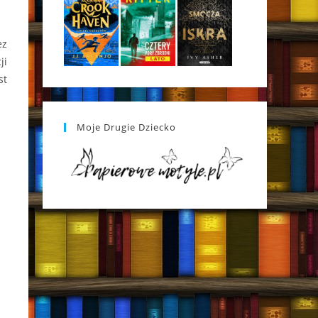
ez
ji
st
Moje Drugie Dziecko