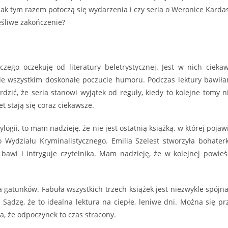
Jak tym razem potoczą się wydarzenia i czy seria o Weronice Karda
ęśliwe zakończenie?
czego oczekuję od literatury beletrystycznej. Jest w nich cieka
ede wszystkim doskonałe poczucie humoru. Podczas lektury bawił
zić, że seria stanowi wyjątek od reguły, kiedy to kolejne tomy n
 stają się coraz ciekawsze.
gii, to mam nadzieję, że nie jest ostatnią książką, w której pojaw
o Wydziału Kryminalistycznego. Emilia Szelest stworzyła bohater
bawi i intryguje czytelnika. Mam nadzieję, że w kolejnej powieś
atunków. Fabuła wszystkich trzech książek jest niezwykle spójna
. Sądzę, że to idealna lektura na ciepłe, leniwe dni. Można się pr
a, że odpoczynek to czas stracony.