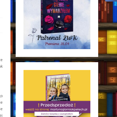
ze
ak
go
ie
ie
ej