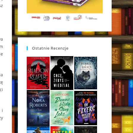
sz
wa
am
Ostatnie Recenzje
ie
ia
kę
ci
 i
zy