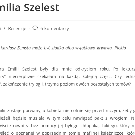
lia Szelest
Post
i
/
Recenzje
6 komentarzy
comments:
ką Kardasz Zemsta może być słodka albo wyjątkowo krwawa. Piekło
óra Emilii Szelest były dla mnie odkryciem roku. Po lektur
gry” niecierpliwie czekałam na każdą, kolejną część. Czy jedn
, zakończenie trylogii, trzyma poziom dwóch pozostałych tomów?
ki zostaje porwany, a kobieta nie cofnie się przed niczym, żeby 
jeżeli będzie musiała w tym celu nawiązać pakt z wrogiem. N
wiście również bez pomocy jej byłego chłopaka, Lokiego, który n
śleć o poznanej w poprzednim tomie mafijnej księżniczce, któr