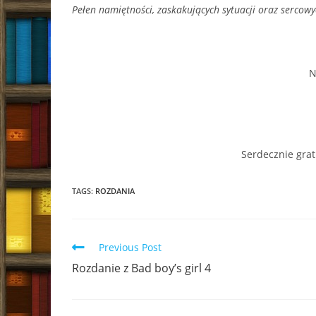
Pełen namiętności, zaskakujących sytuacji oraz sercow
N
Serdecznie grat
TAGS:
ROZDANIA
Read
Previous Post
more
Rozdanie z Bad boy’s girl 4
articles