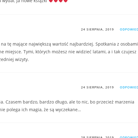
 wydać ja nowe książki
24 SIERPNIA, 2019
ODPOWIE
e na tę mające największą wartość najbardziej. Spotkania z osobami
 miejsce. Tymi, których możesz nie widzieć latami, a i tak czujesz
edniej wizyty.
24 SIERPNIA, 2019
ODPOWIE
. Czasem bardzo, bardzo długo, ale to nic, bo przecież marzenia
śnie polega ich magia, że są wyczekane…
28 SIERPNIA, 2019
ODPOWIE