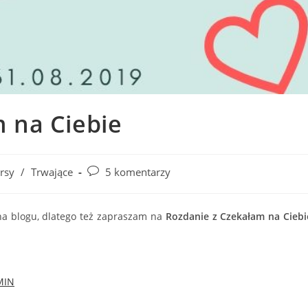
 na Ciebie
Post
rsy
/
Trwające
5 komentarzy
comments:
na blogu, dlatego też zapraszam na
Rozdanie z Czekałam na Ciebi
MIN