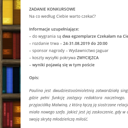
ZADANIE KONKURSOWE
Na co według Ciebie warto czekać?
Informacje uzupełniające:
– do wygrania są
dwa egzemplarze Czekałam na Ci
– rozdanie trwa –
24-31.08.2019 do 20:00
– sponsor nagrody – Wydawnictwo Jaguar
– koszty wysyłki pokrywa
ZWYCIĘZCA
–
wyniki pojawią się w tym poście
Opis:
Paulina jest dwudziestoośmioletnią zatwardziałą sing
gdzie pełni funkcję zastępcy redaktora naczelnego.
przyjaciółką Malwiną, z którą łączą ją siostrzane relac
miała nowego szefa. Jakież jest jej zaskoczenie, gdy w
swoją skrytą młodzieńczą miłość.