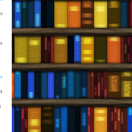
to
na
DZ
ią
ą