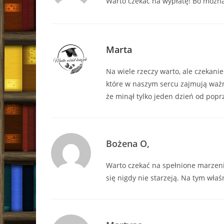
Warto czekać na wypłatę! Bo można
Marta
Na wiele rzeczy warto, ale czekani
które w naszym sercu zajmują ważne
że minął tylko jeden dzień od poprz
Bożena O,
Warto czekać na spełnione marzenia
się nigdy nie starzeją. Na tym wła