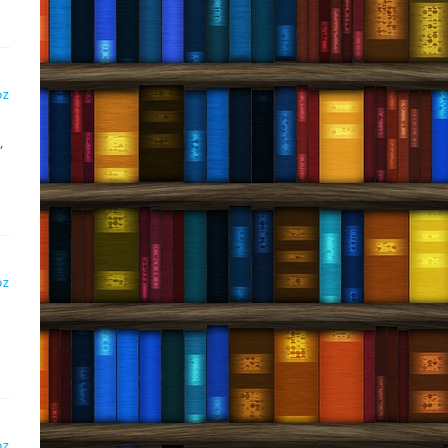
DZ
,
DZ
DZ