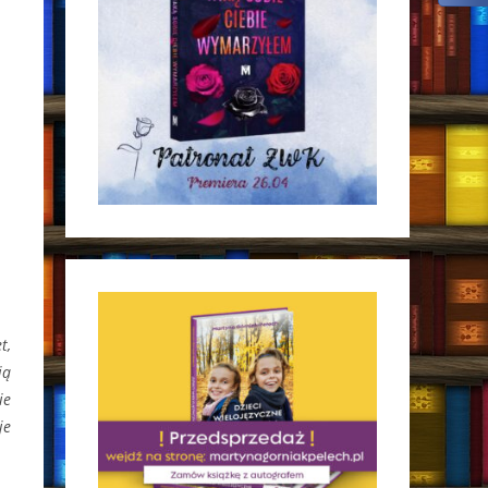
t,
ią
ie
je