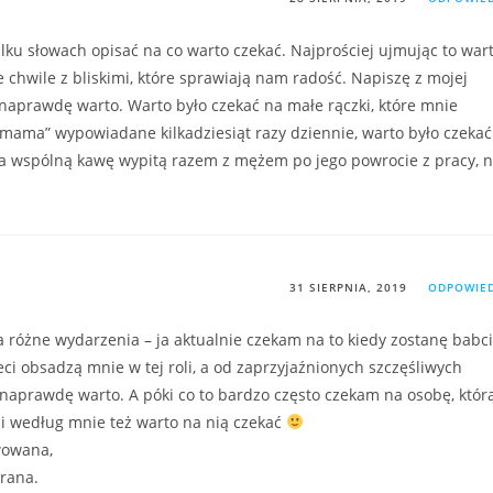
kilku słowach opisać na co warto czekać. Najprościej ujmując to war
e chwile z bliskimi, które sprawiają nam radość. Napiszę z mojej
naprawdę warto. Warto było czekać na małe rączki, które mnie
“mama” wypowiadane kilkadziesiąt razy dziennie, warto było czekać
 na wspólną kawę wypitą razem z mężem po jego powrocie z pracy, 
31 SIERPNIA, 2019
ODPOWIE
różne wydarzenia – ja aktualnie czekam na to kiedy zostanę babc
ieci obsadzą mnie w tej roli, a od zaprzyjaźnionych szczęśliwych
 naprawdę warto. A póki co to bardzo często czekam na osobę, któr
i według mnie też warto na nią czekać
wowana,
 rana.