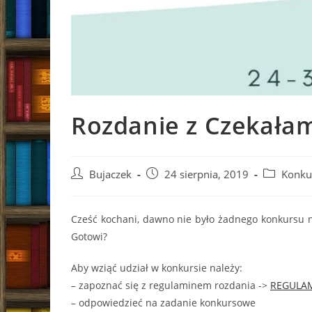
Rozdanie z Czekałam
Post
Post
Post
Bujaczek
24 sierpnia, 2019
Konku
author:
published:
category:
Cześć kochani, dawno nie było żadnego konkursu 
Gotowi?
Aby wziąć udział w konkursie należy:
– zapoznać się z regulaminem rozdania ->
REGULA
– odpowiedzieć na zadanie konkursowe