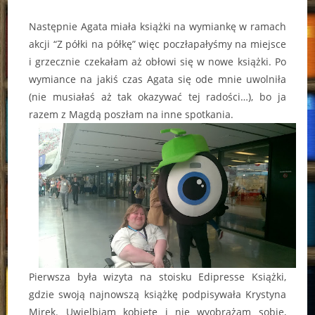
Następnie Agata miała książki na wymiankę w ramach
akcji “Z półki na półkę” więc poczłapałyśmy na miejsce
i grzecznie czekałam aż obłowi się w nowe książki. Po
wymiance na jakiś czas Agata się ode mnie uwolniła
(nie musiałaś aż tak okazywać tej radości…), bo ja
razem z Magdą poszłam na inne spotkania.
Pierwsza była wizyta na stoisku Edipresse Książki,
gdzie swoją najnowszą książkę podpisywała Krystyna
Mirek. Uwielbiam kobietę i nie wyobrażam sobie,