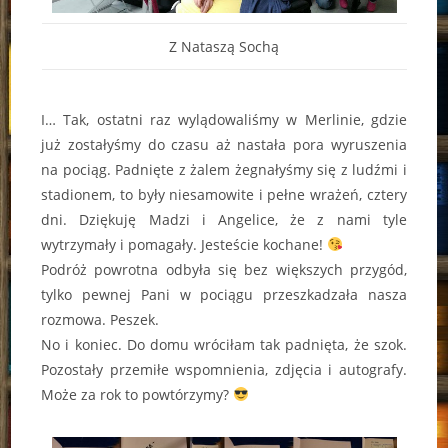
Z Nataszą Sochą
I… Tak, ostatni raz wylądowaliśmy w Merlinie, gdzie
już zostałyśmy do czasu aż nastała pora wyruszenia
na pociąg. Padnięte z żalem żegnałyśmy się z ludźmi i
stadionem, to były niesamowite i pełne wrażeń, cztery
dni. Dziękuję Madzi i Angelice, że z nami tyle
wytrzymały i pomagały. Jesteście kochane!
Podróż powrotna odbyła się bez większych przygód,
tylko pewnej Pani w pociągu przeszkadzała nasza
rozmowa. Peszek.
No i koniec. Do domu wróciłam tak padnięta, że szok.
Pozostały przemiłe wspomnienia, zdjęcia i autografy.
Może za rok to powtórzymy?