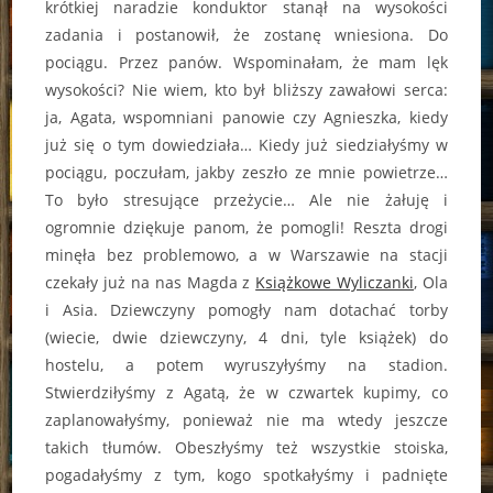
krótkiej naradzie konduktor stanął na wysokości
zadania i postanowił, że zostanę wniesiona. Do
pociągu. Przez panów. Wspominałam, że mam lęk
wysokości? Nie wiem, kto był bliższy zawałowi serca:
ja, Agata, wspomniani panowie czy Agnieszka, kiedy
już się o tym dowiedziała… Kiedy już siedziałyśmy w
pociągu, poczułam, jakby zeszło ze mnie powietrze…
To było stresujące przeżycie… Ale nie żałuję i
ogromnie dziękuje panom, że pomogli! Reszta drogi
minęła bez problemowo, a w Warszawie na stacji
czekały już na nas Magda z
Książkowe Wyliczanki
, Ola
i Asia. Dziewczyny pomogły nam dotachać torby
(wiecie, dwie dziewczyny, 4 dni, tyle książek) do
hostelu, a potem wyruszyłyśmy na stadion.
Stwierdziłyśmy z Agatą, że w czwartek kupimy, co
zaplanowałyśmy, ponieważ nie ma wtedy jeszcze
takich tłumów. Obeszłyśmy też wszystkie stoiska,
pogadałyśmy z tym, kogo spotkałyśmy i padnięte