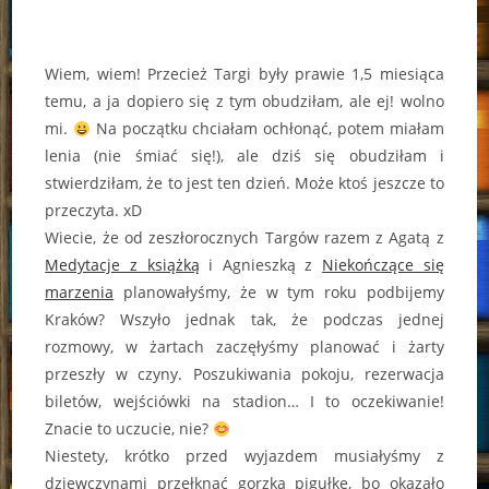
Wiem, wiem! Przecież Targi były prawie 1,5 miesiąca
temu, a ja dopiero się z tym obudziłam, ale ej! wolno
mi.
Na początku chciałam ochłonąć, potem miałam
lenia (nie śmiać się!), ale dziś się obudziłam i
stwierdziłam, że to jest ten dzień. Może ktoś jeszcze to
przeczyta. xD
Wiecie, że od zeszłorocznych Targów razem z Agatą z
Medytacje z książką
i Agnieszką z
Niekończące się
marzenia
planowałyśmy, że w tym roku podbijemy
Kraków? Wszyło jednak tak, że podczas jednej
rozmowy, w żartach zaczęłyśmy planować i żarty
przeszły w czyny. Poszukiwania pokoju, rezerwacja
biletów, wejściówki na stadion… I to oczekiwanie!
Znacie to uczucie, nie?
Niestety, krótko przed wyjazdem musiałyśmy z
dziewczynami przełknąć gorzką pigułkę, bo okazało