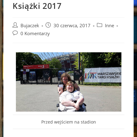
Książki 2017
Post
Post
Post
Bujaczek
30 czerwca, 2017
Inne
author:
published:
category:
Post
0 Komentarzy
comments:
Przed wejściem na stadion