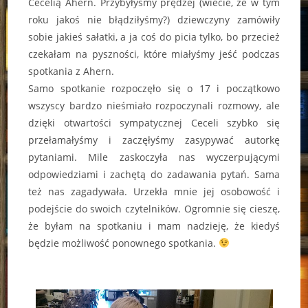
Cecelią Ahern. Przybyłyśmy prędzej (wiecie, że w tym
roku jakoś nie błądziłyśmy?) dziewczyny zamówiły
sobie jakieś sałatki, a ja coś do picia tylko, bo przecież
czekałam na pyszności, które miałyśmy jeść podczas
spotkania z Ahern.
Samo spotkanie rozpoczęło się o 17 i początkowo
wszyscy bardzo nieśmiało rozpoczynali rozmowy, ale
dzięki otwartości sympatycznej Ceceli szybko się
przełamałyśmy i zaczęłyśmy zasypywać autorkę
pytaniami. Mile zaskoczyła nas wyczerpującymi
odpowiedziami i zachętą do zadawania pytań. Sama
też nas zagadywała. Urzekła mnie jej osobowość i
podejście do swoich czytelników. Ogromnie się cieszę,
że byłam na spotkaniu i mam nadzieję, że kiedyś
będzie możliwość ponownego spotkania.