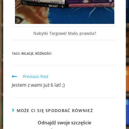
Nabytki Targowe! Mało, prawda?
TAGS:
RELACJE
,
RÓŻNOŚCI
Read
Previous Post
more
Jestem z wami już 6 lat! ;)
articles
MOŻE CI SIĘ SPODOBAĆ RÓWNIEŻ
Odnajdź swoje szczęście