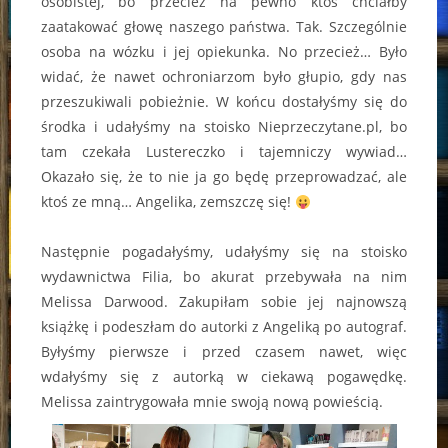
osobistej, bo przecież na pewno ktoś chciałby
zaatakować głowę naszego państwa. Tak. Szczególnie
osoba na wózku i jej opiekunka. No przecież… Było
widać, że nawet ochroniarzom było głupio, gdy nas
przeszukiwali pobieżnie. W końcu dostałyśmy się do
środka i udałyśmy na stoisko Nieprzeczytane.pl, bo
tam czekała Lustereczko i tajemniczy wywiad…
Okazało się, że to nie ja go będę przeprowadzać, ale
ktoś ze mną… Angelika, zemszczę się!
Następnie pogadałyśmy, udałyśmy się na stoisko
wydawnictwa Filia, bo akurat przebywała na nim
Melissa Darwood. Zakupiłam sobie jej najnowszą
książkę i podeszłam do autorki z Angeliką po autograf.
Byłyśmy pierwsze i przed czasem nawet, więc
wdałyśmy się z autorką w ciekawą pogawędkę.
Melissa zaintrygowała mnie swoją nową powieścią.