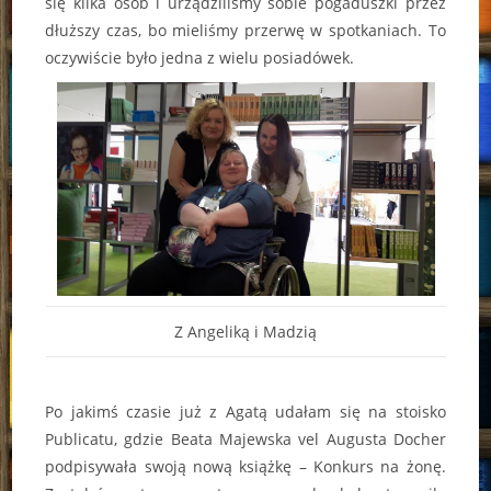
się kilka osób i urządziliśmy sobie pogaduszki przez
dłuższy czas, bo mieliśmy przerwę w spotkaniach. To
oczywiście było jedna z wielu posiadówek.
Z Angeliką i Madzią
Po jakimś czasie już z Agatą udałam się na stoisko
Publicatu, gdzie Beata Majewska vel Augusta Docher
podpisywała swoją nową książkę – Konkurs na żonę.