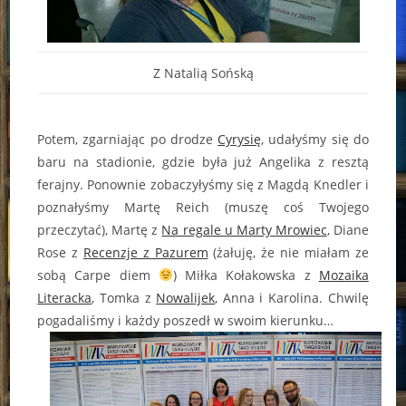
Z Natalią Sońską
Potem, zgarniając po drodze
Cyrysię
, udałyśmy się do
baru na stadionie, gdzie była już Angelika z resztą
ferajny. Ponownie zobaczyłyśmy się z Magdą Knedler i
poznałyśmy Martę Reich (muszę coś Twojego
przeczytać), Martę z
Na regale u Marty Mrowiec
, Diane
Rose z
Recenzje z Pazurem
(żałuję, że nie miałam ze
sobą Carpe diem
) Miłka Kołakowska z
Mozaika
Literacka
, Tomka z
Nowalijek
, Anna i Karolina. Chwilę
pogadaliśmy i każdy poszedł w swoim kierunku…