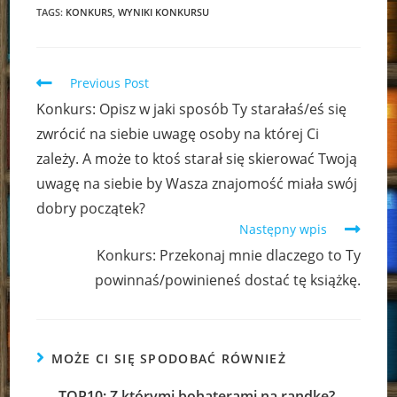
TAGS:
KONKURS
,
WYNIKI KONKURSU
Read
Previous Post
more
Konkurs: Opisz w jaki sposób Ty starałaś/eś się
articles
zwrócić na siebie uwagę osoby na której Ci
zależy. A może to ktoś starał się skierować Twoją
uwagę na siebie by Wasza znajomość miała swój
dobry początek?
Następny wpis
Konkurs: Przekonaj mnie dlaczego to Ty
powinnaś/powinieneś dostać tę książkę.
MOŻE CI SIĘ SPODOBAĆ RÓWNIEŻ
TOP10: Z którymi bohaterami na randkę?,