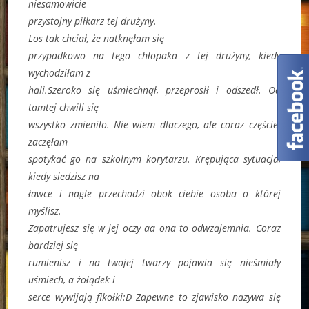
niesamowicie
przystojny piłkarz tej drużyny.
Los tak chciał, że natknęłam się
przypadkowo na tego chłopaka z tej drużyny, kiedy
wychodziłam z
hali.Szeroko się uśmiechnął, przeprosił i odszedł. Od
tamtej chwili się
wszystko zmieniło. Nie wiem dlaczego, ale coraz częściej
zaczęłam
spotykać go na szkolnym korytarzu. Krępująca sytuacja,
kiedy siedzisz na
ławce i nagle przechodzi obok ciebie osoba o której
myślisz.
Zapatrujesz się w jej oczy aa ona to odwzajemnia. Coraz
bardziej się
rumienisz i na twojej twarzy pojawia się nieśmiały
uśmiech, a żołądek i
serce wywijają fikołki:D Zapewne to zjawisko nazywa się