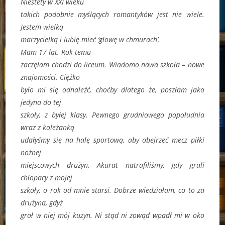
Niestety w XXI wieku
takich podobnie myślących romantyków jest nie wiele.
Jestem wielką
marzycielką i lubię mieć ‘głowę w chmurach’.
Mam 17 lat. Rok temu
zaczęłam chodzi do liceum. Wiadomo nawa szkoła – nowe
znajomości. Ciężko
było mi się odnaleźć, choćby dlatego że, poszłam jako
jedyna do tej
szkoły, z byłej klasy. Pewnego grudniowego popołudnia
wraz z koleżanką
udałyśmy się na halę sportową, aby obejrzeć mecz piłki
nożnej
miejscowych drużyn. Akurat natrafiliśmy, gdy grali
chłopacy z mojej
szkoły, o rok od mnie starsi. Dobrze wiedziałam, co to za
drużyna, gdyż
grał w niej mój kuzyn. Ni stąd ni zowąd wpadł mi w oko