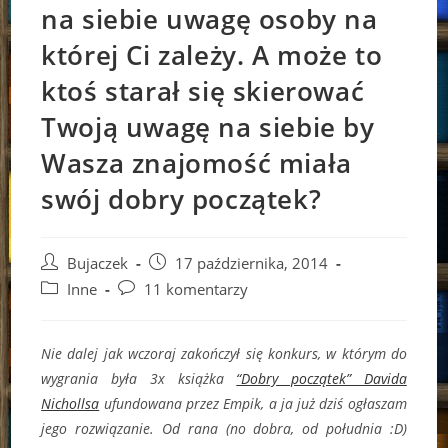
na siebie uwagę osoby na
której Ci zależy. A może to
ktoś starał się skierować
Twoją uwagę na siebie by
Wasza znajomość miała
swój dobry początek?
Post
Post
Bujaczek
17 października, 2014
author:
published:
Post
Post
Inne
11 komentarzy
category:
comments:
Nie dalej jak wczoraj zakończył się konkurs, w którym do
wygrania była 3x książka
“Dobry początek” Davida
Nichollsa
ufundowana przez Empik, a ja już dziś ogłaszam
jego rozwiązanie. Od rana (no dobra, od południa :D)