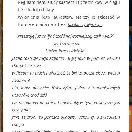
Regulaminem, służy każdemu uczestnikowi w ciągu
trzech dni od daty
wyłonienia jego laureatów. Należy je zgłaszać w
formie e-maila na adres:
konkursyb@o2.pl
.
Przestaję już omijać część najważniejszą, czyli wyniki-
zwycięzcami są:
Lustro Rzeczywistości
Jedna taka sytuacja zapadła mi głęboko w pamięć. Pewien
chłopak, jeszcze
w liceum (a musisz wiedzieć, że był to początek XXI wieku)
zaśpiewał
dla mnie piosenkę Krawczyka. Jeden z romantycznych
utworów, choć dziś
już nie pamiętam który. I nie byłoby w tym nic strasznego,
gdyby nie
fakt, że zrobił to podczas akademii szkolnej, a świadkiem
całego
przedstawienia była cała szkoła. Ja, jako nieśmiałe