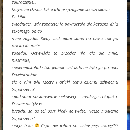
zauroczenie…
Magiczna chwila, takie a’la przyciąganie się wzrokowo.
Po kilku
tygodniach, gdy zapatrzenie powtarzało się każdego dnia
szkolnego, on do
mnie zagadał. Kiedy siedziałam sama na ławce tak po
prostu do mnie
zagadał. Oczywiście to przecież nic, ale dla mnie,
nieśmiałej
siedemnastolatki too jednak coś! Miło mi było go poznać.
Dowiedziałam
się o nim tylu rzeczy i dzięki temu całemu dziwnemu
‘zapatrzeniu’
spotkałam niesamowicie ciekawego i mądrego chłopaka.
Dziwne motyle w
brzuchu są do tej pory kiedy go widzę. Nasze magiczne
‘zapatrzenie’
ciągle trwa
Czym zwróciłam na siebie jego uwagę???