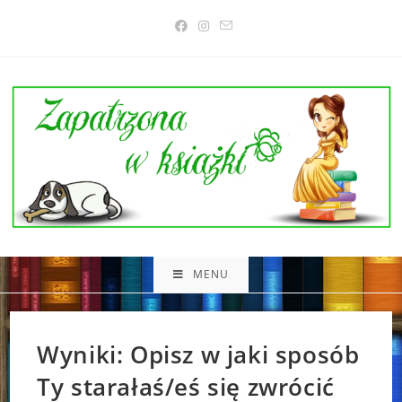
Skip
to
content
MENU
Wyniki: Opisz w jaki sposób
Ty starałaś/eś się zwrócić