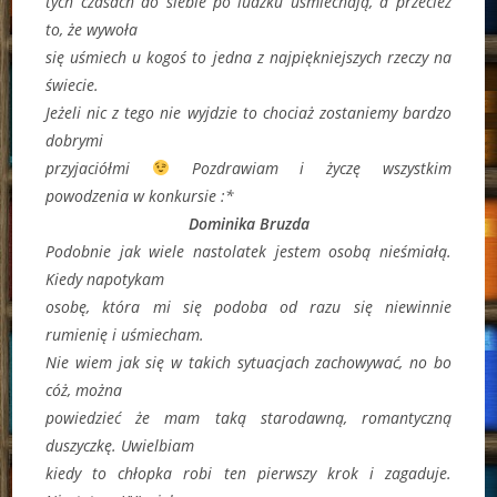
tych czasach do siebie po ludzku uśmiechają, a przecież
to, że wywoła
się uśmiech u kogoś to jedna z najpiękniejszych rzeczy na
świecie.
Jeżeli nic z tego nie wyjdzie to chociaż zostaniemy bardzo
dobrymi
przyjaciółmi
Pozdrawiam i życzę wszystkim
powodzenia w konkursie :*
Dominika Bruzda
Podobnie jak wiele nastolatek jestem osobą nieśmiałą.
Kiedy napotykam
osobę, która mi się podoba od razu się niewinnie
rumienię i uśmiecham.
Nie wiem jak się w takich sytuacjach zachowywać, no bo
cóż, można
powiedzieć że mam taką starodawną, romantyczną
duszyczkę. Uwielbiam
kiedy to chłopka robi ten pierwszy krok i zagaduje.