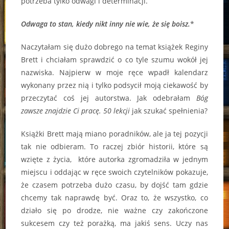
potrzeba tylko odwagi i determinacji.
Odwaga to stan, kiedy nikt inny nie wie, że się boisz.
*
Naczytałam się dużo dobrego na temat książek Reginy
Brett i chciałam sprawdzić o co tyle szumu wokół jej
nazwiska. Najpierw w moje ręce wpadł kalendarz
wykonany przez nią i tylko podsycił moją ciekawość by
przeczytać coś jej autorstwa. Jak odebrałam
Bóg
zawsze znajdzie Ci pracę. 50 lekcji
jak szukać spełnienia?
Książki Brett mają miano poradników, ale ja tej pozycji
tak nie odbieram. To raczej zbiór historii, które są
wzięte z życia, które autorka zgromadziła w jednym
miejscu i oddając w ręce swoich czytelników pokazuje,
że czasem potrzeba dużo czasu, by dojść tam gdzie
chcemy tak naprawdę być. Oraz to, że wszystko, co
działo się po drodze, nie ważne czy zakończone
sukcesem czy też porażką, ma jakiś sens. Uczy nas