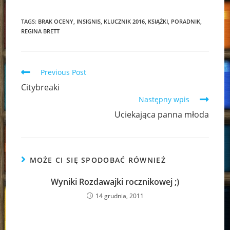
TAGS:
BRAK OCENY
,
INSIGNIS
,
KLUCZNIK 2016
,
KSIĄŻKI
,
PORADNIK
,
REGINA BRETT
Read
Previous Post
more
Citybreaki
articles
Następny wpis
Uciekająca panna młoda
MOŻE CI SIĘ SPODOBAĆ RÓWNIEŻ
Wyniki Rozdawajki rocznikowej ;)
14 grudnia, 2011