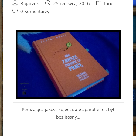
Post
Post
Post
Bujaczek
25 czerwca, 2016
Inne
author:
published:
category:
Post
0 Komentarzy
comments:
Porażająca jakość zdjęcia, ale aparat e tel. był
bezlitosny…