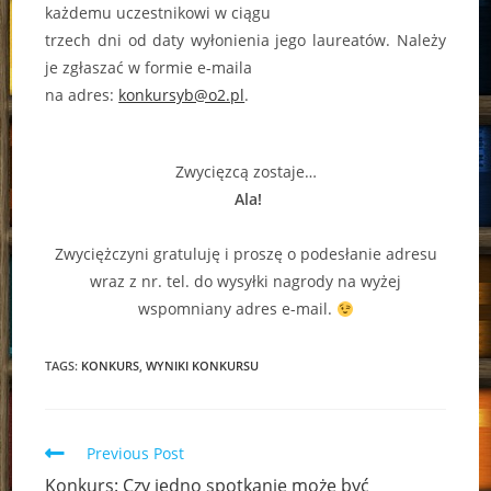
każdemu uczestnikowi w ciągu
trzech dni od daty wyłonienia jego laureatów. Należy
je zgłaszać w formie e-maila
na adres:
konkursyb@o2.pl
.
Zwycięzcą zostaje…
Ala!
Zwyciężczyni gratuluję i proszę o podesłanie adresu
wraz z nr. tel. do wysyłki nagrody na wyżej
wspomniany adres e-mail.
TAGS:
KONKURS
,
WYNIKI KONKURSU
Read
Previous Post
more
Konkurs: Czy jedno spotkanie może być