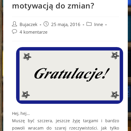
motywacją do zmian?
Post
Post
Post
Bujaczek
25 maja, 2016
Inne
author:
published:
category:
Post
4 komentarze
comments:
Hej, hej…
Muszę być szczera, jeszcze żyję targami i bardzo
powoli wracam do szarej rzeczywistości. Jak tylko