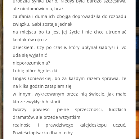
urodziła synka Dario. Kiedyś była bardzo szczęśliwa,
ale niedomówienia, brak
zaufania i duma ich obojga doprowadziła do rozpadu
związku. Gabi zostaje jednak
na miejscu bo tu jest jej życie i nie chce utrudniać
kontaktów ojcu z
dzieckiem. Czy po czasie, który upłynął Gabrysi i Ivo
uda się wyjaśnić
nieporozumienia?
Lubię pióro Agnieszki
Lingas-Łoniewskiej, bo za każdym razem sprawia, że
na kilka godzin zatapiam się
w innym, wykreowanym przez nią świecie. Jak mało
kto ze zwykłych historii
tworzy powieści pełne sprzeczności, ludzkich
dramatów, ale przede wszystkim
realności i prawdziwego kalejdoskopu uczuć.
Powieściopisarka dba o to by