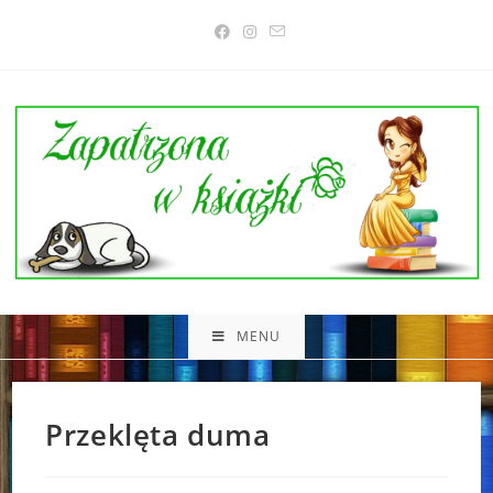
Skip
to
content
MENU
Przeklęta duma