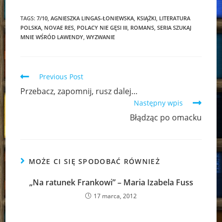
TAGS:
7/10
,
AGNIESZKA LINGAS-ŁONIEWSKA
,
KSIĄŻKI
,
LITERATURA
POLSKA
,
NOVAE RES
,
POLACY NIE GĘSI III
,
ROMANS
,
SERIA SZUKAJ
MNIE WŚRÓD LAWENDY
,
WYZWANIE
Read
Previous Post
more
Przebacz, zapomnij, rusz dalej…
articles
Następny wpis
Błądząc po omacku
MOŻE CI SIĘ SPODOBAĆ RÓWNIEŻ
„Na ratunek Frankowi” – Maria Izabela Fuss
17 marca, 2012