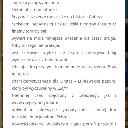
się zazwyczaj wybuchem
kłótni lub… namiętności.
Przyznać szczerze muszę, że na historię Gabrysi
czekałam najbardziej i czuję lekki niedosyt faktem iż
finalny tom trylogii
wywarł na mnie mniejsze wrażenie niż część druga.
Niby niczego nie brakuje,
jest ciekawie, szybko się czyta i przeżywa bieg
wydarzeń wraz z bohaterami
kibicując im przy tym, to mam małe zastrzeżenia. Brak
mi tu tak
charakterystycznego dla Lingas – Łuniewskiej pazura,
który był wyczuwalny w „
Zofii”
.
Niemniej czas spędzony z „
Gabrielą”
, jak i
wcześniejszymi tytułami
upłynął mi niezwykle sympatycznie i mniej lub
bardziej emocjonalnie. Polska
powieściopisarka w dalszym ciągu potrafi przykuć i