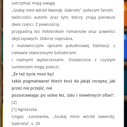
zatrzymać moją uwagę.
„Szukaj mnie wśród lawendy. Gabriela”
polecam fanom
twórczości autorki oraz tym, którzy znają pierwsze
dwie części. Z pewnością
przypadną też miłośnikom romansów oraz powieści
obyczajowych. Dobrze napisana,
z malowniczymi opisami południowej Dalmacji, z
ciekawie stworzonymi bohaterami
i realnymi wydarzeniami. Ostatecznie z czystym
sumieniem mogę polecić.
„Że też życie musi być
takie pogmatwane! Niech ktoś da jakąś receptę, jak
przez nie przejść, nie
pozostawiając po sobie łez, żalu i niewinnych ofiar!”.
[2]
[1] Agnieszka
Lingas -Łoniewska, „Szukaj mnie wśród lawendy.
Gabriela”, s. 20