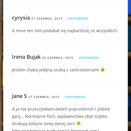
cyrysia
27 CZERWCA, 2015
ODPOWIEDZ
A mnie ten tom podobał się najbardziej ze wszystkich.
Irena Bujak
29 CZERWCA, 2015
ODPOWIEDZ
Jestem chyba jedyną osobą z zastrzeżeniami
Jane S
27 CZERWCA, 2015
ODPOWIEDZ
A ja nie przeczytałam dwóch poprzednich i pobite
gary… Normalnie foch, wydawnictwa zbyt szybko
drukują kolejne tomy danej serii
http://czytelnicze-turbulencje.blogspot.com/