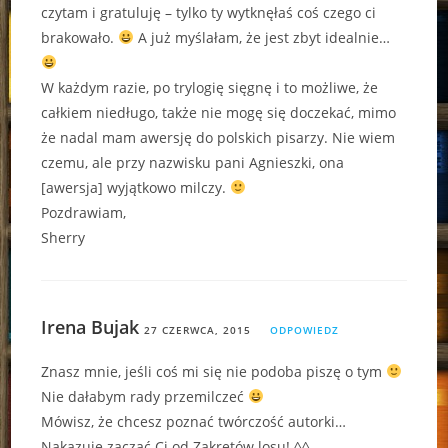
czytam i gratuluję – tylko ty wytknęłaś coś czego ci
brakowało.
A już myślałam, że jest zbyt idealnie…
W każdym razie, po trylogię sięgnę i to możliwe, że
całkiem niedługo, także nie mogę się doczekać, mimo
że nadal mam awersję do polskich pisarzy. Nie wiem
czemu, ale przy nazwisku pani Agnieszki, ona
[awersja] wyjątkowo milczy.
Pozdrawiam,
Sherry
Irena Bujak
27 CZERWCA, 2015
ODPOWIEDZ
Znasz mnie, jeśli coś mi się nie podoba piszę o tym
Nie dałabym rady przemilczeć
Mówisz, że chcesz poznać twórczość autorki…
Nakazuje zacząć Ci od Zakrętów losu! ^^