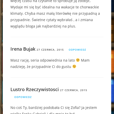
więcej czasu na czytanie to spróbuje ją zdobyć.
Wydaje mi się być idealna na wakacje te chorwackie
klimaty. Chyba masz małą literówkę nie przypadną a
przypadnie. Świetne cytaty wybrałaś , a i zmiana
wyglądu bloga jak najbardziej na plus.
Irena Bujak
27 CZERWCA, 2015
ODPOWIEDZ
Masz rację, seria odpowiednia na lato
Mam
nadzieję, że przypadnie Ci do gustu
Lustro Rzeczywistosci
27 CZERWCA, 2015
ODPOWIEDZ
No coś Ty, bardziej podobała Ci się Zofia? Ja jestem
wielką fanką Gabrieli i dla mnie to był