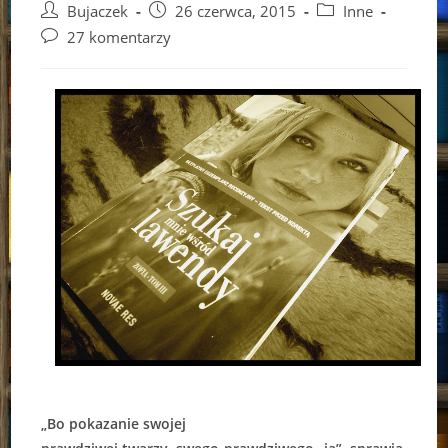
Post
Post
Post
Bujaczek
26 czerwca, 2015
Inne
author:
published:
category:
Post
27 komentarzy
comments:
„Bo pokazanie swojej