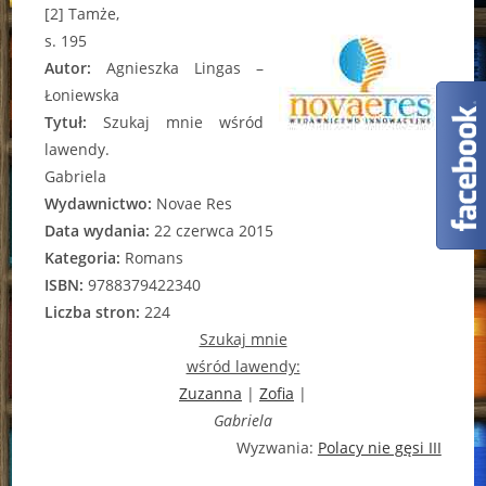
[2] Tamże,
s. 195
Autor:
Agnieszka Lingas –
Łoniewska
Tytuł:
Szukaj mnie wśród
lawendy.
Gabriela
Wydawnictwo:
Novae Res
Data wydania:
22 czerwca 2015
Kategoria:
Romans
ISBN:
9788379422340
Liczba stron:
224
Szukaj mnie
wśród lawendy:
Zuzanna
|
Zofia
|
Gabriela
Wyzwania:
Polacy nie gęsi III