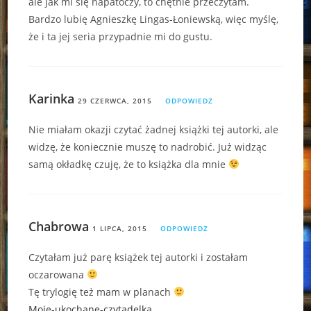
ale jak mi się napatoczy, to chętnie przeczytam.
Bardzo lubię Agnieszkę Lingas-Łoniewską, więc myślę,
że i ta jej seria przypadnie mi do gustu.
Karinka
29 CZERWCA, 2015
ODPOWIEDZ
Nie miałam okazji czytać żadnej książki tej autorki, ale
widzę, że koniecznie muszę to nadrobić. Już widząc
samą okładkę czuję, że to książka dla mnie
Chabrowa
1 LIPCA, 2015
ODPOWIEDZ
Czytałam już parę książek tej autorki i zostałam
oczarowana
Tę trylogię też mam w planach
Moje-ukochane-czytadelka