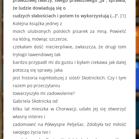
prawdziwej twarzy, swego prawdziwego „ja”, sprawia,
że ludzie dowiadują się o
cudzych słabościach i potem to wykorzystują
(…)”.
[1]
Kolejna książka jednej z
moich ulubionych polskich pisarek za mną. Powieść
na którą, mówiąc szczerze,
czekałam dość niecierpliwie, zwłaszcza, że drugi tom
trylogii lawendowej tak
bardzo przypadł mi do gustu i byłam ciekawa jak dalej
potoczą się sprawy, jaka
jest historia najmłodszej z sióstr Skotnickich. Czy i tym
razem po przeczytaniu
towarzyszyło mi zadowolenie?
Gabriela Skotnicka od
kilku lat mieszka w Chorwacji, udało jej się otworzyć
własny interes i
zadomowić na Półwyspie Pelješac. Zdobyła też miłość
swojego życia Ivo i