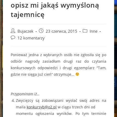
opisz mi jakąś wymyśloną
tajemnicę
Post
Post
Post
Bujaczek
23 czerwca, 2015
Inne
author:
published:
category:
Post
12 komentarzy
comments:
Ponieważ jedna z wybranych osób nie zgłosiła się po
odbiór nagrody zasiadłam drugi raz do czytania
konkursowych odpowiedzi i drugi egzemplarz “Tam,
gdzie nie sięga już cień” otrzymuje…
Przypominam iż…
Zwycięzcy są zobowiązani wysłać swój adres na
maila
konkursyb@o2.pl
w ciągu trzech dni od
momentu ogłoszenia wyników. Po tym terminie