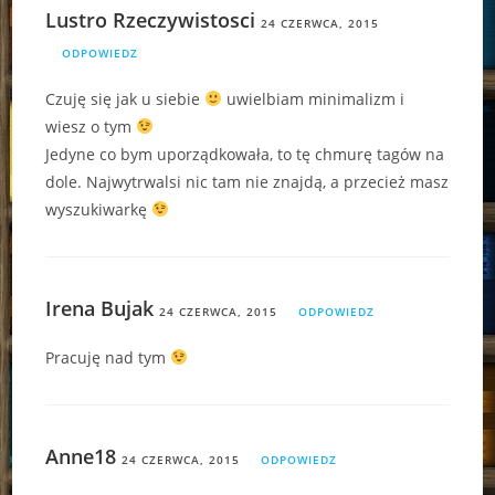
Lustro Rzeczywistosci
24 CZERWCA, 2015
ODPOWIEDZ
Czuję się jak u siebie
uwielbiam minimalizm i
wiesz o tym
Jedyne co bym uporządkowała, to tę chmurę tagów na
dole. Najwytrwalsi nic tam nie znajdą, a przecież masz
wyszukiwarkę
Irena Bujak
24 CZERWCA, 2015
ODPOWIEDZ
Pracuję nad tym
Anne18
24 CZERWCA, 2015
ODPOWIEDZ