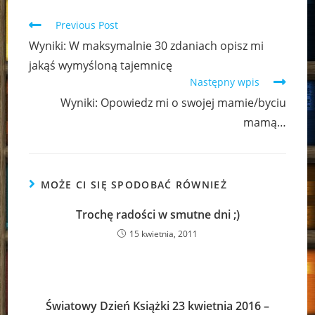
Read
Previous Post
more
Wyniki: W maksymalnie 30 zdaniach opisz mi
articles
jakąś wymyśloną tajemnicę
Następny wpis
Wyniki: Opowiedz mi o swojej mamie/byciu
mamą…
MOŻE CI SIĘ SPODOBAĆ RÓWNIEŻ
Trochę radości w smutne dni ;)
15 kwietnia, 2011
Światowy Dzień Książki 23 kwietnia 2016 –