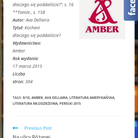
dlaczego się poddaliście?”, s. 16
**Tamże., s. 158
Autor:
Ava Dellaira
Tytuł:
Kochani
dlaczego się poddaliście?
Wydawnictwo:
Amber
Rok wydania:
17 marca 2015
Liczba
stron:
304
TAGS:
8/10
,
AMBER
,
AVA DELLAIRA
,
LITERATURA AMERYKAŃSKA
,
LITERATURA MŁODZIEŻOWA
,
PEREŁKI 2015
Read
Previous Post
more
Na ulicy Różanej…