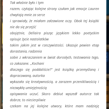
Tak właśnie było i tym
razem, czytając kolejne strony czułam jak emocje Lauren
chwytają mnie za serce
i sprawiały, że miałam załzawione oczy. Obok tej książki
nie da się przejść
obojętnie, Dellaira pisząc językiem lekko poetyckim
opisuje życie nastolatków
takim jakim jest w rzeczywistości. Ukazuje pewien etap
dorastania, radzenia
sobie z wkraczaniem w świat dorosłych, testowania tego,
co zakazane. „Kochani
dlaczego się poddaliście?” jest książką przemyślaną i
dopracowaną, autorka
wykazała się kreatywnością, a zarazem przenikliwością i
niezwykłą umiejętnością
opisywania uczuć. Skoro debiut wyszedł autorce tak
dobrze, to niecierpliwie
czekam na jej kolejne utwory, które mam nadzieję