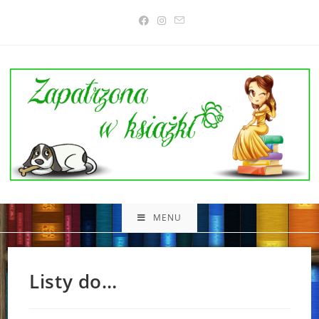
Skip
to
content
MENU
Listy do…