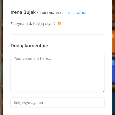
Irena Bujak
1 KWIETNIA, 2015
ODPOWIEDZ
Zaczynam dzisiaj ją czytać!
Dodaj komentarz
Comment
Enter
your
name