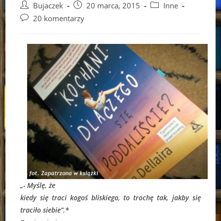
Post
Post
Post
Bujaczek
20 marca, 2015
Inne
author:
published:
category:
Post
20 komentarzy
comments:
„- Myślę, że
kiedy się traci kogoś bliskiego, to trochę tak, jakby się
traciło siebie”.*