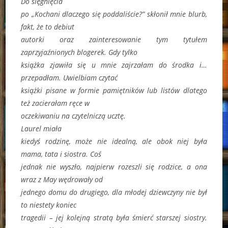
Do sięgnięcia
po „Kochani dlaczego się poddaliście?” skłonił mnie blurb,
fakt, że to debiut
autorki oraz zainteresowanie tym tytułem
zaprzyjaźnionych blogerek. Gdy tylko
książka zjawiła się u mnie zajrzałam do środka i…
przepadłam. Uwielbiam czytać
książki pisane w formie pamiętników lub listów dlatego
też zacierałam ręce w
oczekiwaniu na czytelniczą ucztę.
Laurel miała
kiedyś rodzinę, może nie idealną, ale obok niej była
mama, tata i siostra. Coś
jednak nie wyszło, najpierw rozeszli się rodzice, a ona
wraz z May wędrowały od
jednego domu do drugiego, dla młodej dziewczyny nie był
to niestety koniec
tragedii – jej kolejną stratą była śmierć starszej siostry.