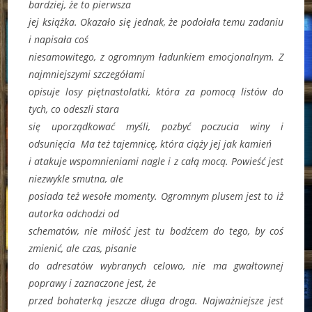
bardziej, że to pierwsza
jej książka. Okazało się jednak, że podołała temu zadaniu
i napisała coś
niesamowitego, z ogromnym ładunkiem emocjonalnym. Z
najmniejszymi szczegółami
opisuje losy piętnastolatki, która za pomocą listów do
tych, co odeszli stara
się uporządkować myśli, pozbyć poczucia winy i
odsunięcia Ma też tajemnicę, która ciąży jej jak kamień
i atakuje wspomnieniami nagle i z całą mocą. Powieść jest
niezwykle smutna, ale
posiada też wesołe momenty. Ogromnym plusem jest to iż
autorka odchodzi od
schematów, nie miłość jest tu bodźcem do tego, by coś
zmienić, ale czas, pisanie
do adresatów wybranych celowo, nie ma gwałtownej
poprawy i zaznaczone jest, że
przed bohaterką jeszcze długa droga. Najważniejsze jest