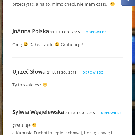
przeczytać, a na to, mimo chęci, nie mam czasu.
JoAnna Polska
21 LUTEGO, 2015
ODPOWIEDZ
Omg
Dałaś czadu
Gratulacje!
Ujrzeć Słowa
21 LUTEGO, 2015
ODPOWIEDZ
Ty to szalejesz
Sylwia Węgielewska
21 LUTEGO, 2015
ODPOWIEDZ
gratuluję
a Kubusia Puchatka lepiej schowaj, bo się zjawię i