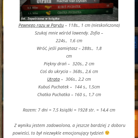
Pewnego razu w Paryżu
– 118s., 1 cm (nieskończona)
Szukaj mnie wśród lawendy. Zofia –
224s., 1,6 cm
Wróć, jeśli pamiętasz – 288s., 1,8
cm
Piękny drań – 320s., 2 cm
Coś do ukrycia – 368s., 2,6 cm
Utrata
– 306s., 2,2 cm
Kubuś Puchatek – 144 s., 1,5cm
Chatka Puchatka – 160 s., 1,7 cm
Razem: 7 dni = 7,5 książki = 1928 str. = 14,4 cm
Z wyniku jestem zadowolona, a jeszcze bardziej z doboru
powieści, to był niezwykle emocjonujący tydzień