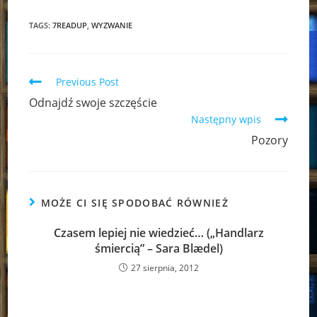
TAGS:
7READUP
,
WYZWANIE
Read
Previous Post
more
Odnajdź swoje szczęście
articles
Następny wpis
Pozory
MOŻE CI SIĘ SPODOBAĆ RÓWNIEŻ
Czasem lepiej nie wiedzieć… („Handlarz
śmiercią” – Sara Blædel)
27 sierpnia, 2012