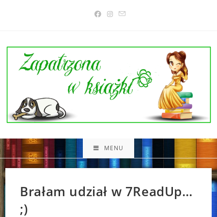
Skip
to
content
MENU
Brałam udział w 7ReadUp…
;)