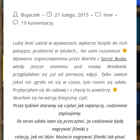
Post
Post
Post
Bujaczek
21 lutego, 2015
Inne
author:
published:
category:
Post
19 komentarzy
comments:
Lubię brać udział w wyzwaniach, wybierać książki do nich
pasujące, przebierać w tytułach… No sami rozumiecie
Wyzwaniu organizowanemu przez Marthe z
Secret Books
,
wtedy jeszcze znanemu pod nazwą Reedweek,
przyglądałam się już od pierwszej edycji
.
Tylko zawsze
jakoś nie zgrało mi się w czasie, tym razem się udało.
Przyłączyłam się do zabawy i z chęcią to powtórzę.
Skusiłam się na wersję klasyczną, czyli:
Przez tydzień staramy się czytać jak najwięcej, codziennie
zapisujemy,
ile stron udało nam się przeczytać. Ja codziennie będę
nagrywać filmiki z
relacją, jak mi idzie. Możecie nagrywać filmiki lub pisać