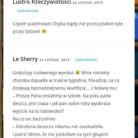
Lustro Rzeczywistosci
22 LUTEGO, 2015
ODPOWIEDZ
Czyste szaleństwo! Chyba nigdy nie przeczytałam tyle
przez tydzień
Le Sherry
23 LUTEGO, 2015
ODPOWIEDZ
Gratuluję cudownego wyniku!
Mnie niestety
choroba dopadła w trakcie tygodnia 7ReadUp, za co
dziękuję beznadziejnemu wuefiście… :/ Mówię mu:
– Proszę Pana zostańmy w szkole. Na polu pada
deszcz, jest ciapa i jak pan sobie niby wyobraża
wyjście na to lodowisko?!
Na co on, bezczelnie:
– Odrobina deszczu nikomu nie zaszkodziła.
I patrz! Mimo, że nie jeździłam na tych głupich