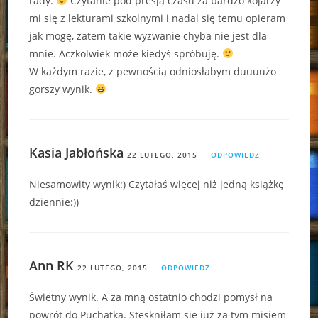
rady.
Czytanie pod presją czasu za bardzo kojarzy
mi się z lekturami szkolnymi i nadal się temu opieram
jak mogę, zatem takie wyzwanie chyba nie jest dla
mnie. Aczkolwiek może kiedyś spróbuję.
W każdym razie, z pewnością odniosłabym duuuużo
gorszy wynik.
Kasia Jabłońska
22 LUTEGO, 2015
ODPOWIEDZ
Niesamowity wynik:) Czytałaś więcej niż jedną książkę
dziennie:))
Ann RK
22 LUTEGO, 2015
ODPOWIEDZ
Świetny wynik. A za mną ostatnio chodzi pomysł na
powrót do Puchatka. Stęskniłam się już za tym misiem