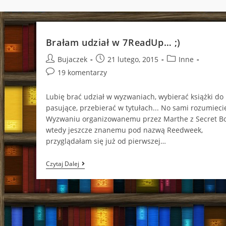
Brałam udział w 7ReadUp… ;)
Post
Post
Post
Bujaczek
21 lutego, 2015
Inne
author:
published:
category:
Post
19 komentarzy
comments:
Lubię brać udział w wyzwaniach, wybierać książki do
pasujące, przebierać w tytułach... No sami rozumiecie
Wyzwaniu organizowanemu przez Marthe z Secret Bo
wtedy jeszcze znanemu pod nazwą Reedweek,
przyglądałam się już od pierwszej…
Brałam
Czytaj Dalej
Udział
W
7ReadUp…
;)