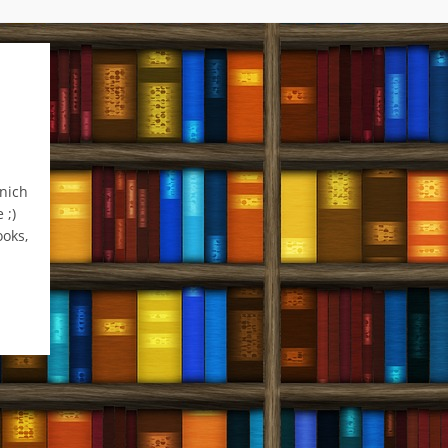
 nich
 ;)
oks,