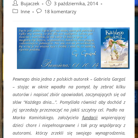
Post
Post
Bujaczek
3 października, 2014
author:
published:
Post
Post
Inne
18 komentarzy
category:
comments:
Pewnego dnia jedna z polskich autorek – Gabriela Gargaś
– stojąc w oknie wpadła na pomysł, by zebrać kilku
autorów i napisać zbiór opowiadań, zaczynających się od
słów “Każdego dnia…”. Pomyślała również aby dochód z
jej sprzedaży przeznaczyć na jakiś szczytny cel. Padło na
Marka Kamińskiego, założyciela
fundacji
wspierającej
dzieci chore i niepełnosprawne i tak przy współpracy z
autorami, którzy zrzekli się swojego wynagrodzenia,