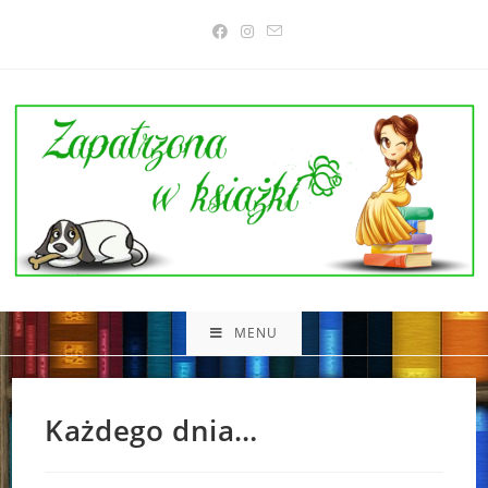
Skip
to
content
MENU
Każdego dnia…