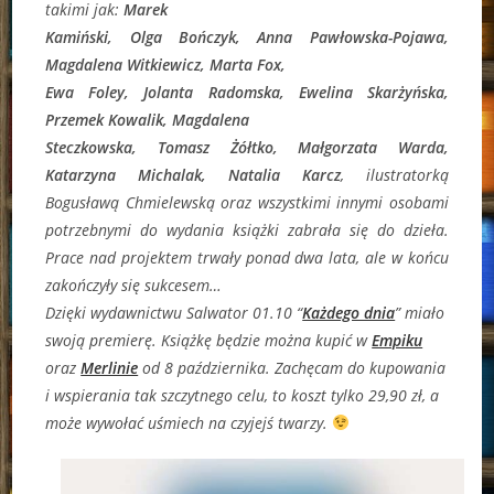
takimi jak:
Marek
Kamiński, Olga Bończyk, Anna Pawłowska-Pojawa,
Magdalena Witkiewicz, Marta Fox,
Ewa Foley, Jolanta Radomska, Ewelina Skarżyńska,
Przemek Kowalik, Magdalena
Steczkowska, Tomasz Żółtko, Małgorzata Warda,
Katarzyna Michalak, Natalia Karcz
, ilustratorką
Bogusławą Chmielewską oraz wszystkimi innymi osobami
potrzebnymi do wydania książki zabrała się do dzieła.
Prace nad projektem trwały ponad dwa lata, ale w końcu
zakończyły się sukcesem…
Dzięki wydawnictwu Salwator 01.10 “
Każdego dnia
” miało
swoją premierę. Książkę będzie można kupić w
Empiku
oraz
Merlinie
od 8 października. Zachęcam do kupowania
i wspierania tak szczytnego celu, to koszt tylko 29,90 zł, a
może wywołać uśmiech na czyjejś twarzy.