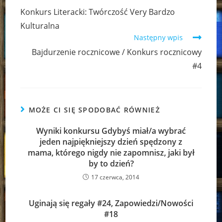
more
Konkurs Literacki: Twórczość Very Bardzo
articles
Kulturalna
Następny wpis
Bajdurzenie rocznicowe / Konkurs rocznicowy
#4
MOŻE CI SIĘ SPODOBAĆ RÓWNIEŻ
Wyniki konkursu Gdybyś miał/a wybrać
jeden najpiękniejszy dzień spędzony z
mama, którego nigdy nie zapomnisz, jaki był
by to dzień?
17 czerwca, 2014
Uginają się regały #24, Zapowiedzi/Nowości
#18