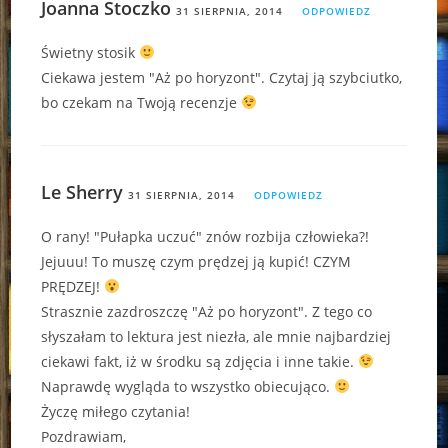
Joanna Stoczko
31 SIERPNIA, 2014
ODPOWIEDZ
Świetny stosik
Ciekawa jestem "Aż po horyzont". Czytaj ją szybciutko,
bo czekam na Twoją recenzje
Le Sherry
31 SIERPNIA, 2014
ODPOWIEDZ
O rany! "Pułapka uczuć" znów rozbija człowieka?!
Jejuuu! To muszę czym prędzej ją kupić! CZYM
PRĘDZEJ!
Strasznie zazdroszczę "Aż po horyzont". Z tego co
słyszałam to lektura jest niezła, ale mnie najbardziej
ciekawi fakt, iż w środku są zdjęcia i inne takie.
Naprawdę wygląda to wszystko obiecująco.
Życzę miłego czytania!
Pozdrawiam,