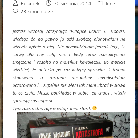
Post
Post
Post
Bujaczek
30 sierpnia, 2014
Inne
author:
published:
category:
Post
23 komentarze
comments:
Jeszcze wczoraj zaczynając “Pułapkę uczuć” C. Hoover,
wiedząc, że na pewno ją dziś skończę planowałam na
wieczór opinie o niej. Nie przewidziałam jednak tego, że
zarwę dla niej całą noc i będę teraz masakrycznie
zmęczona i rozbita na maleńkie kawałeczki. Bo musicie
wiedzieć, że autorka po raz kolejny sprawiła iż jestem
skołowana, a zarazem absolutnie nieodwołalnie
oczarowana i… zupełnie nie wiem jak mam ubrać w słowa
to co czuję. Muszę poukładać w sobie ten chaos i wtedy
spróbuję coś napisać…
Tymczasem dziś zaprezentuje mini stosik