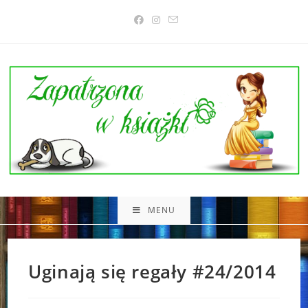
Skip
to
content
MENU
Uginają się regały #24/2014