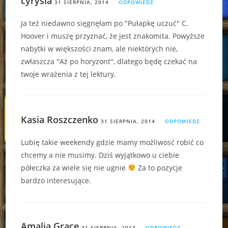
cyrysia
31 SIERPNIA, 2014
ODPOWIEDZ
Ja też niedawno sięgnęłam po "Pułapkę uczuć" C.
Hoover i muszę przyznać, że jest znakomita. Powyższe
nabytki w większości znam, ale niektórych nie,
zwłaszcza ''Aż po horyzont'', dlatego będę czekać na
twoje wrażenia z tej lektury.
Kasia Roszczenko
31 SIERPNIA, 2014
ODPOWIEDZ
Lubię takie weekendy gdzie mamy możliwosć robić co
chcemy a nie musimy. Dziś wyjątkowo u ciebie
półeczka za wiele się nie ugnie
Za to pozycje
bardzo interesujące.
Amalia Grace
31 SIERPNIA, 2014
ODPOWIEDZ