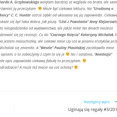
harda A. Grzybowskiego
wzięłam bardziej ze względu na brata, ale sam
również ją przeczytam
Może być ciekawa lektura. Na
“Urodzoną o
łnocy” C. C. Hunter
ostrze ząbki od ukazania się jej zapowiedzi. Ciekaw
 okaże się być taka dobra, jak piszą.
“Liist z Powstania” Anny Klejzerowi
to niespodzianka od wydawnictwa, ale jakże miła! Na dniach możecie
dziewać się jej recenzji. Co do
“Czarnego Księcia” Katarzyny Michalak
, 
ba jestem masochistką, ale ciekawi mnie czy coś w pisaniu erotyków prz
Michalak się zmieniło. A
“Wesele” Pauliny Ptasińskiej
zaciekawiło mnie
opisem, o to zobaczymy z czym to się je
No i ostatnia,
“Anestezja”
ale opis zapowiada ciekawą fabułę to przeczytam.
/ odradzacie? A może też macie na coś ochotę?
Następny wpis
Uginają się regały #3/20