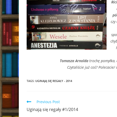
Ric
pó
czy
spo
chy
Tomasza Arnolda
trochę pomyłka, 
Czytaliście już coś? Polecacie
TAGS:
UGINAJĄ SIĘ REGAŁY - 2014
Read
Previous Post
more
Uginają się regały #1/2014
articles