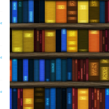
DZ
DZ
DZ