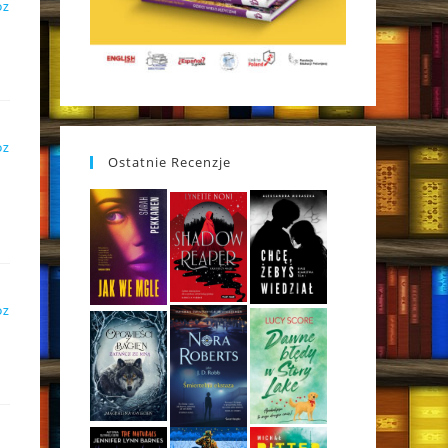
DZ
DZ
Ostatnie Recenzje
DZ