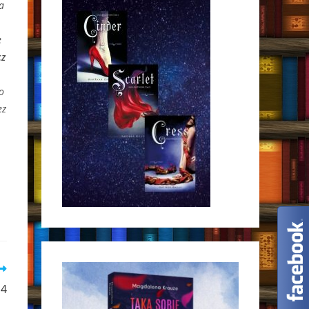
a
e
cz
to
ez
14