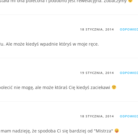
Została mi ona polecona i podobno jest rewelacyjna. Zobaczymy
18 STYCZNIA, 2014
ODPOWIE
łu. Ale może kiedyś wpadnie któryś w moje ręce.
19 STYCZNIA, 2014
ODPOWIE
polecić nie mogę, ale może któraś Cię kiedyś zaciekawi
18 STYCZNIA, 2014
ODPOWIE
I mam nadzieję, że spodoba Ci się bardziej od "Mistrza"