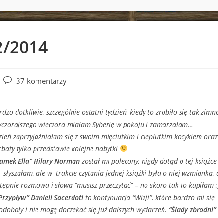
2/2014
Post
37 komentarzy
comments:
dzo dotkliwie, szczególnie ostatni tydzień, kiedy to zrobiło się tak zimno
wczorajszego wieczora miałam Syberię w pokoju i zamarzałam…
zień zaprzyjaźniałam się z swoim mięciutkim i cieplutkim kocykiem oraz
rbaty tylko przedstawie kolejne nabytki
Zamek Ella” Hilary Norman
został mi polecony, nigdy dotąd o tej książce
 słyszałam, ale w trakcie czytania jednej książki była o niej wzmianka, 
tępnie rozmowa i słowa “musisz przeczytać” – no skoro tak to kupiłam ;
Przypływ” Danieli Sacerdoti
to kontynuacja “Wizji”, które bardzo mi się
odobały i nie mogę doczekać się już dalszych wydarzeń.
“Ślady zbrodni”