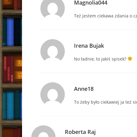
Magnolia044
Też jestem ciekawa zdania o c
Irena Bujak
No ładnie, to jakiś spisek?
Anne18
To żeby było ciekawiej ja też s
Roberta Raj