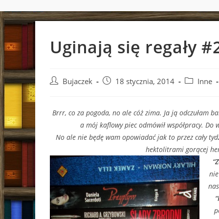
Uginają się regały #
Post
Post
Post
Bujaczek
18 stycznia, 2014
Inne
author:
published:
category:
Brrr, co za pogoda, no ale cóż zima. Ja ją odczułam bar
a mój kaflowy piec odmówił współpracy. Do 
No ale nie będę wam opowiadać jak to przez cały tyd
hektolitrami gorącej he
“
nie
nas
“
p