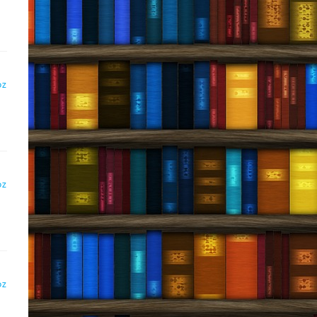
DZ
DZ
DZ