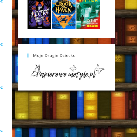
DZ
DZ
Moje Drugie Dziecko
DZ
DZ