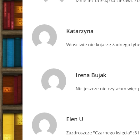
Mnie też ta książka ciekawi. 
Katarzyna
Właściwie nie kojarzę żadnego tytu
Irena Bujak
Nic jeszcze nie czytałam więc 
Elen U
Zazdroszczę "Czarnego księcia" :3 