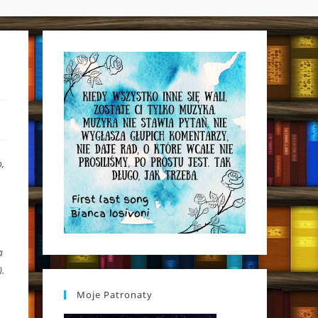
WEBSITE
SEARCH
,
a
).
Moje Patronaty