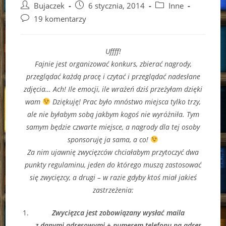
Post
Post
Post
Bujaczek
6 stycznia, 2014
Inne
author:
published:
category:
Post
19 komentarzy
comments:
Uffff!
Fajnie jest organizować konkurs, zbierać nagrody,
przeglądać każdą pracę i czytać i przeglądać nadesłane
zdjęcia… Ach! Ile emocji, ile wrażeń dziś przeżyłam dzięki
wam
Dziękuję! Prac było mnóstwo miejsca tylko trzy,
ale nie byłabym sobą jakbym kogoś nie wyróżniła. Tym
samym będzie czwarte miejsce, a nagrody dla tej osoby
sponsoruję ja sama, a co!
Za nim ujawnię zwycięzców chciałabym przytoczyć dwa
punkty regulaminu, jeden do którego muszą zastosować
się zwycięzcy, a drugi – w razie gdyby ktoś miał jakieś
zastrzeżenia:
Zwycięzca jest zobowiązany wysłać maila
z danymi adresowymi + numerem telefonu na adres