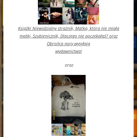
Książki Niewidzialny strażnik, Matka, która nie miała
matki, Szubienicznik, Dlaczego nie poczekałaś? oraz
Obrońca nocy wysyłają
wydawnictwa!
oraz