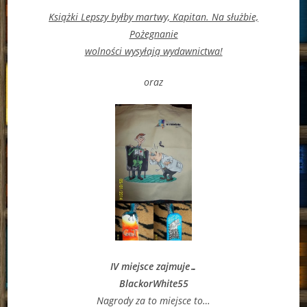
Książki Lepszy byłby martwy, Kapitan. Na służbie,
Pożegnanie
wolności wysyłają wydawnictwa!
oraz
IV miejsce zajmuje…
BlackorWhite55
Nagrody za to miejsce to…