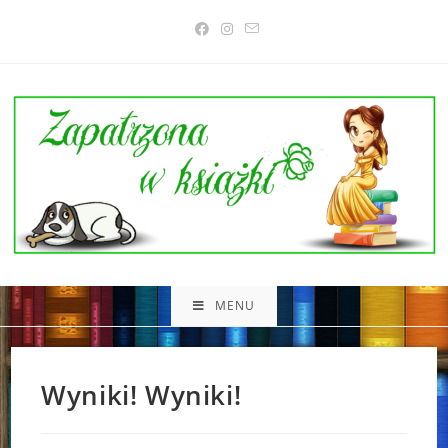
Skip
to
content
MENU
Wyniki! Wyniki!