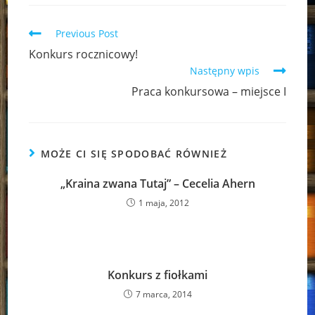
Read
Previous Post
more
Konkurs rocznicowy!
articles
Następny wpis
Praca konkursowa – miejsce I
MOŻE CI SIĘ SPODOBAĆ RÓWNIEŻ
„Kraina zwana Tutaj” – Cecelia Ahern
1 maja, 2012
Konkurs z fiołkami
7 marca, 2014