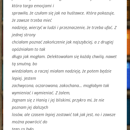
która targa emocjami i
sprawiła, że czułam się jak na huśtawce. Która pokazuje,
że zawsze trzeba mieć
nadzieję, wierzyć w ludzi i przeznaczenie, że trzeba ufać. Z
jednej strony
chciałam poznać zakończenie jak najszybciej, a z drugiej
opóźniałam to tak
długo jak mogłam. Delektowałam się każdą chwilą, nawet
tą smutną, bo
wiedziałam, a raczej miałam nadzieję, że potem będzie
lepiej. Jestem
zachwycona, oczarowana, zakochana… mogłabym tak
wymieniać i wymieniać. Z żalem,
żegnam się z Hanią i jej bliskimi, przykro mi, że nie
poznam jej dalszych
losów, ale czasem lepiej zostawić tak jak jest, no i zawsze
można powrócić do
tego co było.