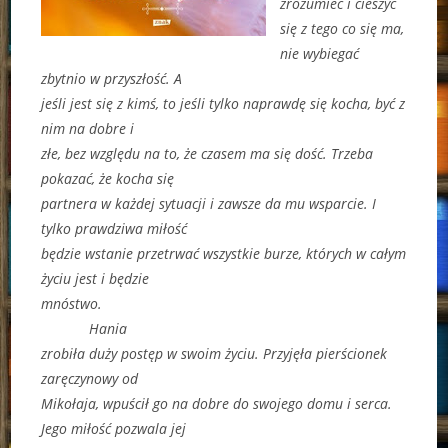
zrozumieć i cieszyć
się z tego co się ma,
nie wybiegać
zbytnio w przyszłość. A
jeśli jest się z kimś, to jeśli tylko naprawdę się kocha, być z
nim na dobre i
złe, bez względu na to, że czasem ma się dość. Trzeba
pokazać, że kocha się
partnera w każdej sytuacji i zawsze da mu wsparcie. I
tylko prawdziwa miłość
będzie wstanie przetrwać wszystkie burze, których w całym
życiu jest i będzie
mnóstwo.
Hania
zrobiła duży postęp w swoim życiu. Przyjęła pierścionek
zaręczynowy od
Mikołaja, wpuścił go na dobre do swojego domu i serca.
Jego miłość pozwala jej