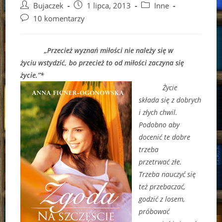
Post
Post
Post
Bujaczek
1 lipca, 2013
Inne
author:
published:
category:
Post
10 komentarzy
comments:
„Przecież wyznań miłości nie należy się w
życiu wstydzić, bo przecież to od miłości zaczyna się
życie.”*
Życie
składa się z dobrych
i złych chwil.
Podobno aby
docenić te dobre
trzeba
przetrwać złe.
Trzeba nauczyć się
też przebaczać,
godzić z losem,
próbować