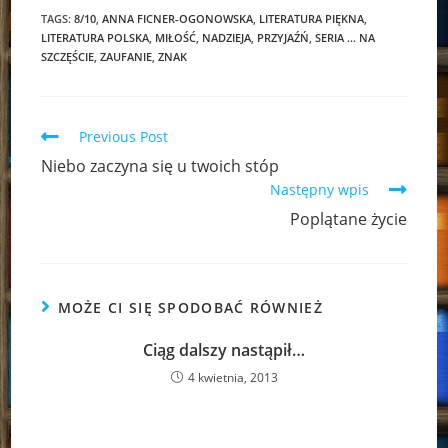
TAGS:
8/10
,
ANNA FICNER-OGONOWSKA
,
LITERATURA PIĘKNA
,
LITERATURA POLSKA
,
MIŁOŚĆ
,
NADZIEJA
,
PRZYJAŹŃ
,
SERIA … NA
SZCZĘŚCIE
,
ZAUFANIE
,
ZNAK
Read
Previous Post
more
Niebo zaczyna się u twoich stóp
articles
Następny wpis
Poplątane życie
MOŻE CI SIĘ SPODOBAĆ RÓWNIEŻ
Ciąg dalszy nastąpił…
4 kwietnia, 2013