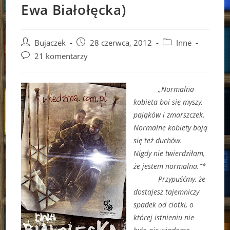
Ewa Białołęcka)
Post
Post
Post
Bujaczek
28 czerwca, 2012
Inne
author:
published:
category:
Post
21 komentarzy
comments:
„Normalna
kobieta boi się myszy,
pająków i zmarszczek.
Normalne kobiety boją
się też duchów.
Nigdy nie twierdziłam,
że jestem normalna.”*
Przypuśćmy, że
dostajesz tajemniczy
spadek od ciotki, o
której istnieniu nie