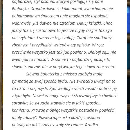
najbardziej styl pisania, którym posługuje się pani
Białołęka. Standardowo co kilka minut wybuchałam nie
pohamowanym śmiechem i nie mogłam się uspokoić.
Naprawdę. Już dawno nie czytałam TAKIEJ książki. Choć
jakby tak się zastanowić to jeszcze nigdy czegoś takiego
nie czytałam. I szczerze tego żałuję. Tutaj nie spotkamy
zbędnych i przydługich wstępów czy opisów. W ręcz
przeciwnie wszystko jest tak jak powinno. Dialogi są… nie
wiem jak to napisać. W sumie to najbardziej pasuje tu
słowo ironiczne, ale w pozytywnym tego słowa znaczeniu.
Główna bohaterka z miejsca zdobyła moją
sympatię za swój sposób bycia. Nie zwracała uwagi na to
co i kto o niej myśli. Żyła według swoich zasad i dobrze jej
z tym było. Nawet w najgorszych i straszniejszych chwilach
sprawiła, że sytuacja stawała się w jakiś sposób…
komiczna. Prawdę mówiąc wszystkie postacie w powieści
miały „duszę”. Powieściopisarka każdej z osobna
poświęciła jakiś czas by stały się realne. Rzadko