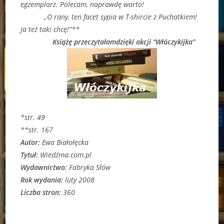
egzemplarz. Polecam, naprawdę warto!
„O rany, ten facet sypia w T-shircie z Puchatkiem!
Ja też taki chcę!”**
Książę przeczytałamdzięki akcji “Włóczykijka”
*str. 49
**str. 167
Autor:
Ewa Białołęcka
Tytuł:
Wiedźma.com.pl
Wydawnictwo:
Fabryka Słów
Rok wydania:
luty 2008
Liczba stron:
360