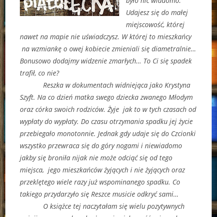
było nic wiadomo.
Udajesz się do małej
miejscowość, której
nawet na mapie nie uświadczysz. W której to mieszkańcy
na wzmiankę o owej kobiecie zmieniali się diametralnie…
Bonusowo dodajmy widzenie zmarłych… To Ci się spadek
trafił, co nie?
Reszka w dokumentach widniejąca jako Krystyna
Szyft. Na co dzień matka swego dziecka zwanego Młodym
oraz córka swoich rodziców. Żyje jak to w tych czasach od
wypłaty do wypłaty. Do czasu otrzymania spadku jej życie
przebiegało monotonnie. Jednak gdy udaje się do Czcionki
wszystko przewraca się do góry nogami i niewiadomo
jakby się broniła nijak nie może odciąć się od tego
miejsca, jego mieszkańców żyjących i nie żyjących oraz
przeklętego wiele razy już wspominanego spadku. Co
takiego przydarzyło się Reszce musicie odkryć sami…
O książce tej naczytałam się wielu pozytywnych