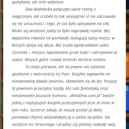
spotykane, ale mile widziane.
Ewa Białołęcka połączyła świat realny z
magicznym, ale zrobiła to tak umiejętnie iż nie odczuwało
się tej sztuczności i tego, że coś było opisywane na siłę.
Miało się wrażenie jakby to było naprawdę realne. Bez
wątpienia również na pochwałę zasługują opisy miejsc, w
których dzieje się akcja. Bez trudu wyobrażałam sobie
Czcionkę – miejsce zapomniane przez ludzi i zatrzymane w
czasie. Miejsce gdzie rozwój techniki dociera ostatni.
To moje pierwsze, ale na pewno nie ostatnie
spotkanie z twórczością tej Pani. Książka zapewniła mi
niesamowitą dawkę śmiechu. Ubawiłam się do łez. Pozycję
tę powinien przeczytać każdy, kto lubi fantastykę oraz
niesamowite poczucie humoru. „Wiedźma.com.pl” będzie
jedną z najlepszych książek przeczytanych prze ze mnie w
tym roku. Szczerze żałuję, że muszę posłać ją dalej
ponieważ chętnie widziałabym ją u siebie na półce. Na
szczęście nic straconego i prędzej czy później nabędę swój