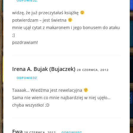
ODPOWIEDZ
widzę, że już przeczytałaś książkę
potwierdzam – jest świetna
mnie ujął cytat z makaronem i jego bonusem do ataku
;]
pozdrawiam!
Irena A. Bujak (Bujaczek)
28 CZERWCA, 2012
ODPOWIEDZ
Taaaak… Wiedźma jest rewelacyjna
Sama nie wiem co mnie najbardziej w niej ujęło…
chyba wszystko! ;D
Ewa
28 CZERWCA, 2012
ODPOWIEDZ