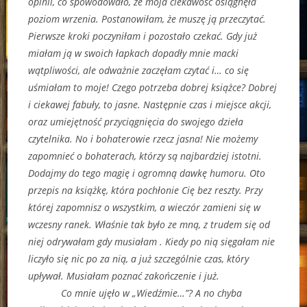
opinii, co spowodowało, że moja ciekawość osiągnęła
poziom wrzenia. Postanowiłam, że muszę ją przeczytać.
Pierwsze kroki poczyniłam i pozostało czekać. Gdy już
miałam ją w swoich łapkach dopadły mnie macki
wątpliwości, ale odważnie zaczęłam czytać i… co się
uśmiałam to moje! Czego potrzeba dobrej książce? Dobrej
i ciekawej fabuły, to jasne. Następnie czas i miejsce akcji,
oraz umiejętność przyciągnięcia do swojego dzieła
czytelnika. No i bohaterowie rzecz jasna! Nie możemy
zapomnieć o bohaterach, którzy są najbardziej istotni.
Dodajmy do tego magię i ogromną dawkę humoru. Oto
przepis na książkę, która pochłonie Cię bez reszty. Przy
której zapomnisz o wszystkim, a wieczór zamieni się w
wczesny ranek. Właśnie tak było ze mną, z trudem się od
niej odrywałam gdy musiałam . Kiedy po nią sięgałam nie
liczyło się nic po za nią, a już szczególnie czas, który
upływał. Musiałam poznać zakończenie i już.
Co mnie ujęło w „Wiedźmie…”? A no chyba