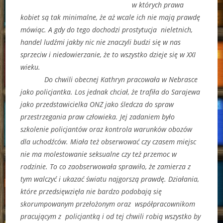
w których prawa
kobiet są tak minimalne, że aż wcale ich nie mają prawdę
mówiąc. A gdy do tego dochodzi prostytucja nieletnich,
handel ludźmi jakby nic nie znaczyli budzi się w nas
sprzeciw i niedowierzanie, że to wszystko dzieje się w XXI
wieku.
Do chwili obecnej Kathryn pracowała w Nebrasce
jako policjantka. Los jednak chciał, że trafiła do Sarajewa
jako przedstawicielka ONZ jako śledcza do spraw
przestrzegania praw człowieka. Jej zadaniem było
szkolenie policjantów oraz kontrola warunków obozów
dla uchodźców. Miała też obserwować czy czasem miejsc
nie ma molestowanie seksualne czy też przemoc w
rodzinie. To co zaobserwowała sprawiło, że zamierza z
tym walczyć i ukazać światu najgorszą prawdę. Działania,
które przedsięwzięła nie bardzo podobają się
skorumpowanym przełożonym oraz współpracownikom
pracującym z policjantką i od tej chwili robią wszystko by