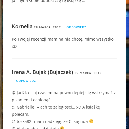
ja chyba sobie odpuszczę tę książkę …
Kornelia
28 MARCA, 2012
ODPOWIEDZ
Po Twojej recenzji mam na nią chotę, mimo wszystko
xD
Irena A. Bujak (Bujaczek)
29 MARCA, 2012
ODPOWIEDZ
@ Jadźka – oj czasem na pewno lepiej się wstrzymać z
pisaniem i ochłonąć.
@ Gabrielle_ – ach te zaległości… xD A książkę
polecam.
@ toska82- mam nadzieję, że Ci się uda
@ Aleksnadra – dziękuję