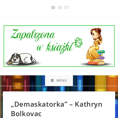
Skip
to
content
MENU
„Demaskatorka” – Kathryn
Bolkovac