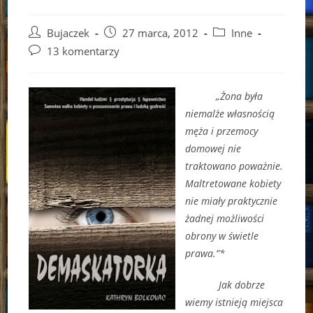
Post
Post
Post
Bujaczek
27 marca, 2012
Inne
author:
published:
category:
Post
13 komentarzy
comments:
„Żona była
niemalże własnością
męża i przemocy
domowej nie
traktowano poważnie.
Maltretowane kobiety
nie miały praktycznie
żadnej możliwości
obrony w świetle
prawa.”*
Jak dobrze
wiemy istnieją miejsca