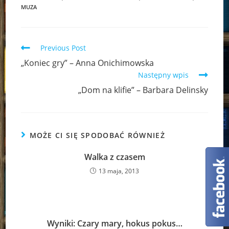
MUZA
Read
Previous Post
more
„Koniec gry” – Anna Onichimowska
articles
Następny wpis
„Dom na klifie” – Barbara Delinsky
MOŻE CI SIĘ SPODOBAĆ RÓWNIEŻ
Walka z czasem
13 maja, 2013
Wyniki: Czary mary, hokus pokus…