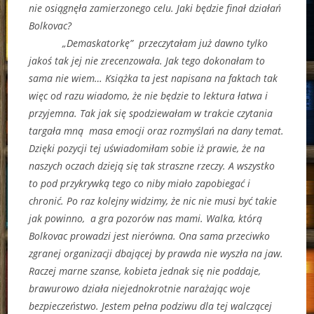
nie osiągnęła zamierzonego celu. Jaki będzie finał działań
Bolkovac?
„Demaskatorkę” przeczytałam już dawno tylko
jakoś tak jej nie zrecenzowała. Jak tego dokonałam to
sama nie wiem… Książka ta jest napisana na faktach tak
więc od razu wiadomo, że nie będzie to lektura łatwa i
przyjemna. Tak jak się spodziewałam w trakcie czytania
targała mną masa emocji oraz rozmyślań na dany temat.
Dzięki pozycji tej uświadomiłam sobie iż prawie, że na
naszych oczach dzieją się tak straszne rzeczy. A wszystko
to pod przykrywką tego co niby miało zapobiegać i
chronić. Po raz kolejny widzimy, że nic nie musi być takie
jak powinno, a gra pozorów nas mami. Walka, którą
Bolkovac prowadzi jest nierówna. Ona sama przeciwko
zgranej organizacji dbającej by prawda nie wyszła na jaw.
Raczej marne szanse, kobieta jednak się nie poddaje,
brawurowo działa niejednokrotnie narażając woje
bezpieczeństwo. Jestem pełna podziwu dla tej walczącej