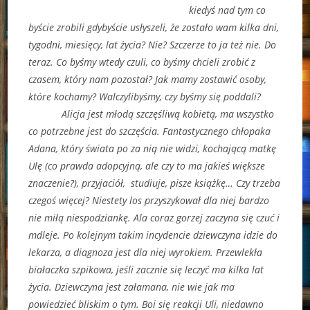
kiedyś nad tym co
byście zrobili gdybyście usłyszeli, że zostało wam kilka dni,
tygodni, miesięcy, lat życia? Nie? Szczerze to ja też nie. Do
teraz. Co byśmy wtedy czuli, co byśmy chcieli zrobić z
czasem, który nam pozostał? Jak mamy zostawić osoby,
które kochamy? Walczylibyśmy, czy byśmy się poddali?
Alicja jest młodą szczęśliwą kobietą, ma wszystko
co potrzebne jest do szczęścia. Fantastycznego chłopaka
Adana, który świata po za nią nie widzi, kochającą matkę
Ulę (co prawda adopcyjną, ale czy to ma jakieś większe
znaczenie?), przyjaciół, studiuje, pisze książkę… Czy trzeba
czegoś więcej? Niestety los przyszykował dla niej bardzo
nie miłą niespodziankę. Ala coraz gorzej zaczyna się czuć i
mdleje. Po kolejnym takim incydencie dziewczyna idzie do
lekarza, a diagnoza jest dla niej wyrokiem. Przewlekła
białaczka szpikowa, jeśli zacznie się leczyć ma kilka lat
życia. Dziewczyna jest załamana, nie wie jak ma
powiedzieć bliskim o tym. Boi się reakcji Uli, niedawno