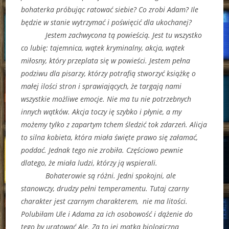
bohaterka próbując ratować siebie? Co zrobi Adam? Ile
będzie w stanie wytrzymać i poświęcić dla ukochanej?
Jestem zachwycona tą powieścią. Jest tu wszystko
co lubię: tajemnica, wątek kryminalny, akcja, wątek
miłosny, który przeplata się w powieści. Jestem pełna
podziwu dla pisarzy, którzy potrafią stworzyć książkę o
małej ilości stron i sprawiających, że targają nami
wszystkie możliwe emocje. Nie ma tu nie potrzebnych
innych wątków. Akcja toczy ię szybko i płynie, a my
możemy tylko z zapartym tchem śledzić tok zdarzeń. Alicja
to silna kobieta, która miała święte prawo się załamać,
poddać. Jednak tego nie zrobiła. Częściowo pewnie
dlatego, że miała ludzi, którzy ją wspierali.
Bohaterowie są różni. Jedni spokojni, ale
stanowczy, drudzy pełni temperamentu. Tutaj czarny
charakter jest czarnym charakterem, nie ma litości.
Polubiłam Ule i Adama za ich osobowość i dążenie do
tego by uratować Alę. Za to jej matka biologiczna