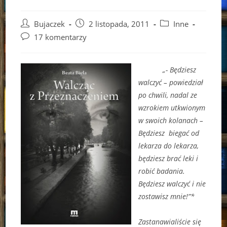
Post
Post
Post
Bujaczek
2 listopada, 2011
Inne
author:
published:
category:
Post
17 komentarzy
comments:
„- Będziesz
walczyć – powiedział
po chwili, nadal ze
wzrokiem utkwionym
w swoich kolanach –
Będziesz biegać od
lekarza do lekarza,
będziesz brać leki i
robić badania.
Będziesz walczyć i nie
zostawisz mnie!”*
Zastanawialiście się