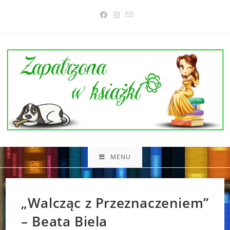
Skip
to
content
MENU
„Walcząc z Przeznaczeniem”
– Beata Biela