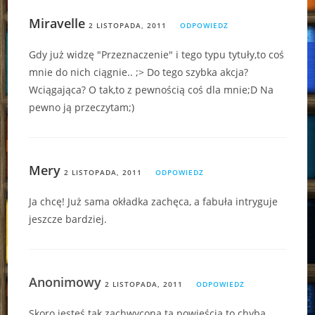
Miravelle
2 LISTOPADA, 2011
ODPOWIEDZ
Gdy już widzę "Przeznaczenie" i tego typu tytuły,to coś
mnie do nich ciągnie.. ;> Do tego szybka akcja?
Wciągająca? O tak,to z pewnością coś dla mnie;D Na
pewno ją przeczytam;)
Mery
2 LISTOPADA, 2011
ODPOWIEDZ
Ja chcę! Już sama okładka zachęca, a fabuła intryguje
jeszcze bardziej.
Anonimowy
2 LISTOPADA, 2011
ODPOWIEDZ
Skoro jesteś tak zachwycona tą powieścią to chyba