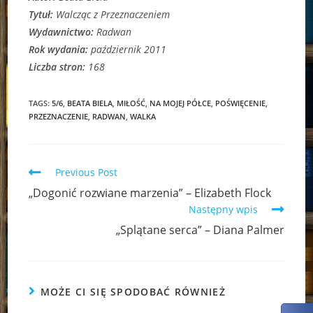
Tytuł:
Walcząc z Przeznaczeniem
Wydawnictwo:
Radwan
Rok wydania:
październik 2011
Liczba stron:
168
TAGS:
5/6
,
BEATA BIELA
,
MIŁOŚĆ
,
NA MOJEJ PÓŁCE
,
POŚWIĘCENIE
,
PRZEZNACZENIE
,
RADWAN
,
WALKA
Read
Previous Post
more
„Dogonić rozwiane marzenia” – Elizabeth Flock
articles
Następny wpis
„Splątane serca” – Diana Palmer
MOŻE CI SIĘ SPODOBAĆ RÓWNIEŻ