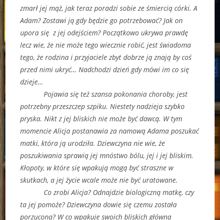
zmarł jej mąż, jak teraz poradzi sobie ze śmiercią córki. A
Adam? Zostawi ją gdy będzie go potrzebować? Jak on
upora się z jej odejściem? Początkowo ukrywa prawdę
lecz wie, że nie może tego wiecznie robić, jest świadoma
tego, że rodzina i przyjaciele zbyt dobrze ją znają by coś
przed nimi ukryć… Nadchodzi dzień gdy mówi im co się
dzieje…
Pojawia się też szansa pokonania choroby, jest
potrzebny przeszczep szpiku. Niestety nadzieja szybko
pryska. Nikt z jej bliskich nie może być dawcą. W tym
momencie Alicja postanawia za namową Adama poszukać
matki, która ją urodziła. Dziewczyna nie wie, że
poszukiwania sprawią jej mnóstwo bólu, jej i jej bliskim.
Kłopoty, w które się wpakują mogą być straszne w
skutkach, a jej życie wcale może nie być uratowane.
Co zrobi Alicja? Odnajdzie biologiczną matkę, czy
ta jej pomoże? Dziewczyna dowie się czemu została
porzucona? W co wpakuje swoich bliskich główna