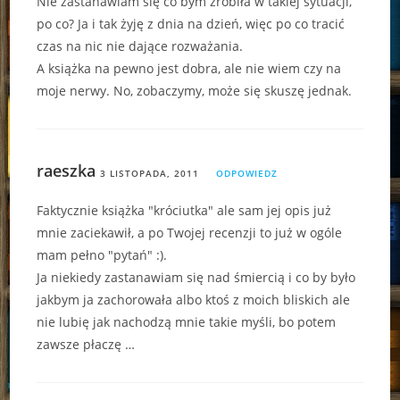
Nie zastanawiam się co bym zrobiła w takiej sytuacji,
po co? Ja i tak żyję z dnia na dzień, więc po co tracić
czas na nic nie dające rozważania.
A książka na pewno jest dobra, ale nie wiem czy na
moje nerwy. No, zobaczymy, może się skuszę jednak.
raeszka
3 LISTOPADA, 2011
ODPOWIEDZ
Faktycznie książka "króciutka" ale sam jej opis już
mnie zaciekawił, a po Twojej recenzji to już w ogóle
mam pełno "pytań" :).
Ja niekiedy zastanawiam się nad śmiercią i co by było
jakbym ja zachorowała albo ktoś z moich bliskich ale
nie lubię jak nachodzą mnie takie myśli, bo potem
zawsze płaczę …