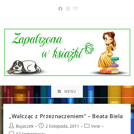
Skip
to
content
MENU
„Walcząc z Przeznaczeniem” – Beata Biela
Post
Post
Post
Bujaczek
2 listopada, 2011
Inne
author:
published:
category:
Post
17 komentarzy