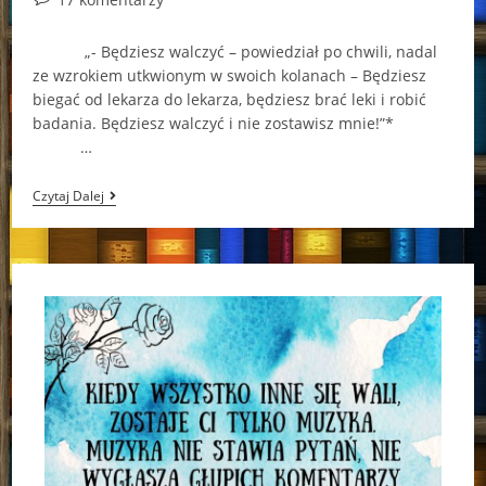
comments:
„- Będziesz walczyć – powiedział po chwili, nadal
ze wzrokiem utkwionym w swoich kolanach – Będziesz
biegać od lekarza do lekarza, będziesz brać leki i robić
badania. Będziesz walczyć i nie zostawisz mnie!”*
…
„Walcząc
Czytaj Dalej
Z
Przeznaczeniem”
–
Beata
Biela