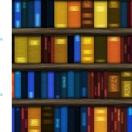
DZ
DZ