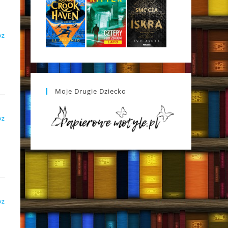
DZ
Moje Drugie Dziecko
DZ
DZ