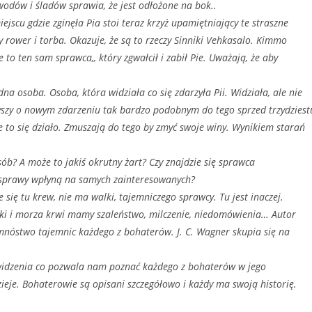
wodów i śladów sprawia, że jest odłożone na bok..
 gdzie zginęła Pia stoi teraz krzyż upamiętniający te straszne
 rower i torba. Okazuje, że są to rzeczy Sinniki Vehkasalo. Kimmo
 to ten sam sprawca,, który zgwałcił i zabił Pie. Uważają, że aby
soba. Osoba, która widziała co się zdarzyła Pii. Widziała, ale nie
słyszy o nowym zdarzeniu tak bardzo podobnym do tego sprzed trzydziest
e to się działo. Zmuszają do tego by zmyć swoje winy. Wynikiem starań
A może to jakiś okrutny żart? Czy znajdzie się sprawca
e sprawy wpłyną na samych zainteresowanych?
 tu krew, nie ma walki, tajemniczego sprawcy. Tu jest inaczej.
i i morza krwi mamy szaleństwo, milczenie, niedomówienia… Autor
nóstwo tajemnic każdego z bohaterów. J. C. Wagner skupia się na
enia co pozwala nam poznać każdego z bohaterów w jego
ieje. Bohaterowie są opisani szczegółowo i każdy ma swoją historię.