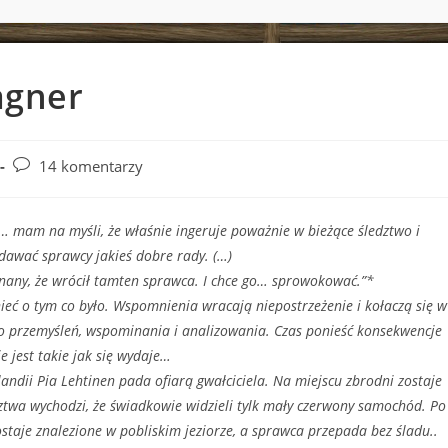
Wagner
Post
14 komentarzy
comments:
na myśli, że właśnie ingeruje poważnie w bieżące śledztwo i
 dawać sprawcy jakieś dobre rady. (…)
onany, że wrócił tamten sprawca. I chce go… sprowokować.”*
tym co było. Wspomnienia wracają niepostrzeżenie i kołaczą się w
o przemyśleń, wspominania i analizowania. Czas ponieść konsekwencje
e jest takie jak się wydaje…
 Pia Lehtinen pada ofiarą gwałciciela. Na miejscu zbrodni zostaje
dztwa wychodzi, że świadkowie widzieli tylk mały czerwony samochód. Po
zostaje znalezione w pobliskim jeziorze, a sprawca przepada bez śladu..