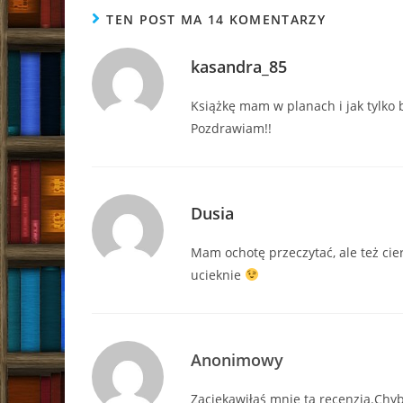
TEN POST MA 14 KOMENTARZY
kasandra_85
Książkę mam w planach i jak tylko b
Pozdrawiam!!
Dusia
Mam ochotę przeczytać, ale też cie
ucieknie
Anonimowy
Zaciekawiłaś mnie tą recenzją.Chyb