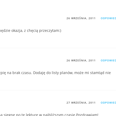
26 WRZEŚNIA, 2011
ODPOWIE
ędzie okazja, z chęcią przeczytam:)
26 WRZEŚNIA, 2011
ODPOWIE
rpię na brak czasu. Dodaję do listy planów, może mi stamtąd nie
27 WRZEŚNIA, 2011
ODPOWIE
a sięgnę po tę lekturę w najbliższym czasie.Pozdrawiam!