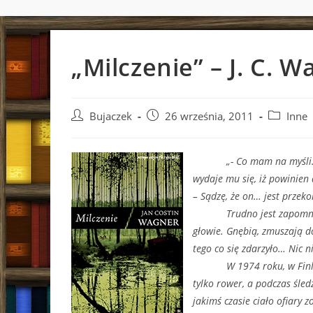
„Milczenie” – J. C. 
Post
Post
Post
Bujaczek
26 września, 2011
Inne
author:
published:
category:
„- Co mam na myśli… mam 
wydaje mu się, iż powinien
– Sądzę, że on… jest przek
Trudno jest zapomnieć o 
głowie. Gnębią, zmuszają d
tego co się zdarzyło… Nic ni
W 1974 roku, w Finlandii
tylko rower, a podczas śle
jakimś czasie ciało ofiary 