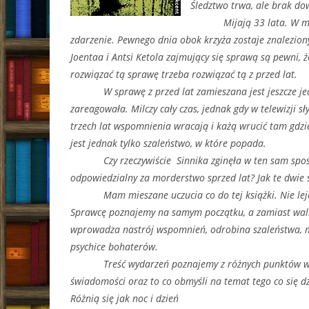
Śledztwo trwa, ale brak do
Mijają 33 lata. W miejscu
zdarzenie. Pewnego dnia obok krzyża zostaje znaleziony
Joentaa i Antsi Ketola zajmujący się sprawą są pewni, że
rozwiązać tą sprawę trzeba rozwiązać tą z przed lat.
W sprawę z przed lat zamieszana jest jeszcze jedna o
zareagowała. Milczy cały czas, jednak gdy w telewizji 
trzech lat wspomnienia wracają i każą wrucić tam gdzi
jest jednak tylko szaleństwo, w które popada.
Czy rzeczywiście Sinnika zginęła w ten sam sposób? 
odpowiedzialny za morderstwo sprzed lat? Jak te dwi
Mam mieszane uczucia co do tej książki. Nie leje się
Sprawcę poznajemy na samym początku, a zamiast walk
wprowadza nastrój wspomnień, odrobina szaleństwa, m
psychice bohaterów.
Treść wydarzeń poznajemy z różnych punktów widz
świadomości oraz to co obmyśli na temat tego co się dz
Różnią się jak noc i dzień