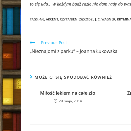
to się uda… W każdym bądź razie nie dam rady do was 
TAGS:
4/6
,
AKCENT
,
CZYTANIENIESZKODZI
,
J. C. WAGNER
,
KRYMIN
Read
Previous Post
more
„Nieznajomi z parku” – Joanna Łukowska
articles
MOŻE CI SIĘ SPODOBAĆ RÓWNIEŻ
Miłość lekiem na całe zło
Z
29 maja, 2014