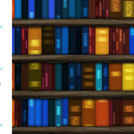
DZ
DZ
ę
DZ