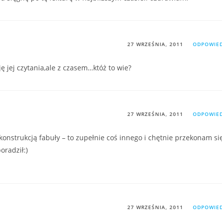
27 WRZEŚNIA, 2011
ODPOWIE
ję jej czytania,ale z czasem…któż to wie?
27 WRZEŚNIA, 2011
ODPOWIE
konstrukcją fabuły – to zupełnie coś innego i chętnie przekonam si
oradził:)
27 WRZEŚNIA, 2011
ODPOWIE