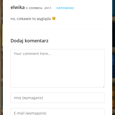
elwika
3 CZERWCA, 2011
ODPOWIEDZ
no, ciekawie to wygląda
Dodaj komentarz
Comment
Enter
your
name
Enter
or