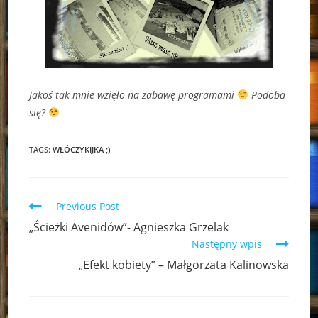
Jakoś tak mnie wzięło na zabawę programami
Podoba
się?
TAGS:
WŁÓCZYKIJKA ;)
Read
Previous Post
more
„Ścieżki Avenidów”- Agnieszka Grzelak
articles
Następny wpis
„Efekt kobiety” – Małgorzata Kalinowska