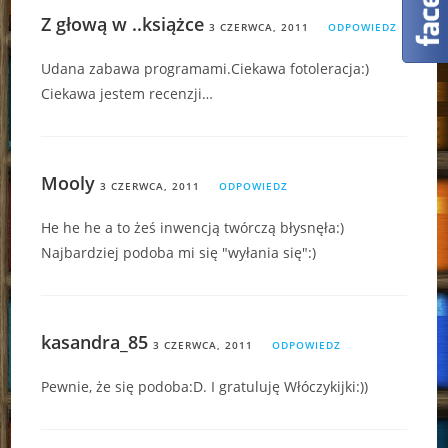
Z głową w ..książce
3 CZERWCA, 2011
ODPOWIEDZ
Udana zabawa programami.Ciekawa fotoleracja:)
Ciekawa jestem recenzji…
Mooly
3 CZERWCA, 2011
ODPOWIEDZ
He he he a to żeś inwencją twórczą błysnęła:)
Najbardziej podoba mi się "wyłania się":)
kasandra_85
3 CZERWCA, 2011
ODPOWIEDZ
Pewnie, że się podoba:D. I gratuluję Włóczykijki:))