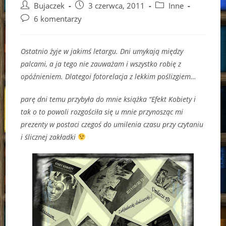
Post
Post
Post
Bujaczek
3 czerwca, 2011
Inne
author:
published:
category:
Post
6 komentarzy
comments:
Ostatnio żyje w jakimś letargu. Dni umykają między
palcami, a ja tego nie zauważam i wszystko robię z
opóźnieniem. Dlategoi fotorelacja z lekkim poślizgiem…
parę dni temu przybyła do mnie książka “Efekt Kobiety i
tak o to powoli rozgościła się u mnie przynosząc mi
prezenty w postaci czegoś do umilenia czasu przy czytaniu
i ślicznej zakładki