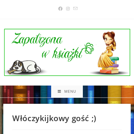
Skip
to
content
MENU
Włóczykijkowy gość ;)