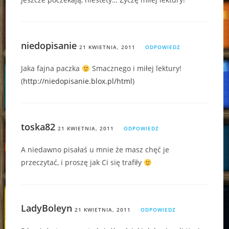
niedopisanie
21 KWIETNIA, 2011
ODPOWIEDZ
Jaka fajna paczka
Smacznego i miłej lektury!
(
http://niedopisanie.blox.pl/html
)
toska82
21 KWIETNIA, 2011
ODPOWIEDZ
A niedawno pisałaś u mnie że masz chęć je
przeczytać, i proszę jak Ci się trafiły
LadyBoleyn
21 KWIETNIA, 2011
ODPOWIEDZ