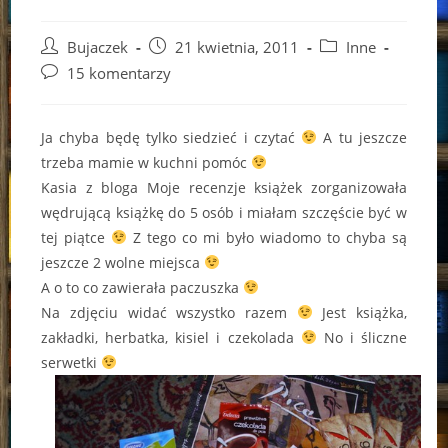
Post
Post
Post
Bujaczek
21 kwietnia, 2011
Inne
author:
published:
category:
Post
15 komentarzy
comments:
Ja chyba będę tylko siedzieć i czytać
A tu jeszcze
trzeba mamie w kuchni pomóc
Kasia z bloga Moje recenzje książek zorganizowała
wędrującą książkę do 5 osób i miałam szczęście być w
tej piątce
Z tego co mi było wiadomo to chyba są
jeszcze 2 wolne miejsca
A o to co zawierała paczuszka
Na zdjęciu widać wszystko razem
Jest książka,
zakładki, herbatka, kisiel i czekolada
No i śliczne
serwetki