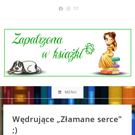
Skip
to
content
MENU
Wędrujące „Złamane serce”
;)