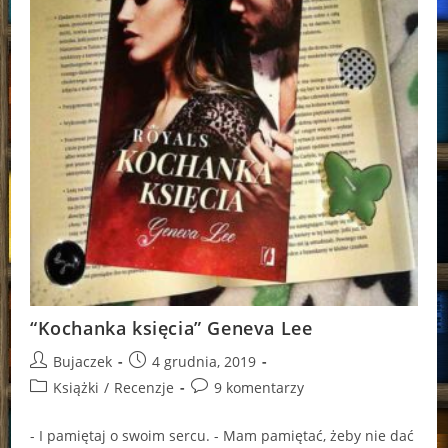
“Kochanka księcia” Geneva Lee
Post
Post
Bujaczek
4 grudnia, 2019
author:
published:
Post
Post
Książki
/
Recenzje
9 komentarzy
category:
comments:
- I pamiętaj o swoim sercu. - Mam pamiętać, żeby nie dać