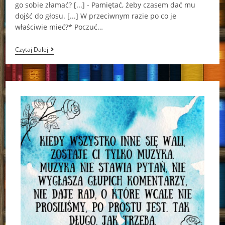
go sobie złamać? [...] - Pamiętać, żeby czasem dać mu
dojść do głosu. [...] W przeciwnym razie po co je
właściwie mieć?* Poczuć…
“Kochanka
Czytaj Dalej
Księcia”
Geneva
Lee