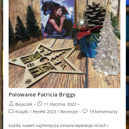
Polowanie Patricia Briggs
Post
Post
Bujaczek
11 stycznia, 2023
author:
published:
Post
Post
Książki
/
Perełki 2023
/
Recenzje
19 komentarzy
category:
comments:
Każda, nawet najmniejsza zmiana wywołuje strach i