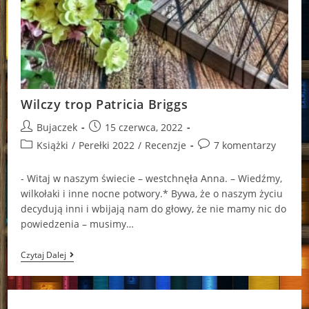
Wilczy trop Patricia Briggs
Post
Post
Bujaczek
15 czerwca, 2022
author:
published:
Post
Post
Książki
/
Perełki 2022
/
Recenzje
7 komentarzy
category:
comments:
- Witaj w naszym świecie – westchnęła Anna. – Wiedźmy,
wilkołaki i inne nocne potwory.* Bywa, że o naszym życiu
decydują inni i wbijają nam do głowy, że nie mamy nic do
powiedzenia – musimy…
Wilczy
Czytaj Dalej
Trop
Patricia
Briggs