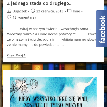
Z jednego stada do drugiego…
Post
Post
Post
Bujaczek
23 czerwca, 2013
Inne
author:
published:
category:
Post
13 komentarzy
comments:
„Witaj w naszym świecie - westchnęła Anna. -
Wiedźmy, wilkołaki i inne nocne potwory.”* Bywa,
że o naszym życiu decydują inni i wbijają nam no głowy,
że nie mamy nic do powiedzenia -…
Z
Czytaj Dalej
Jednego
Stada
Do
Drugiego…