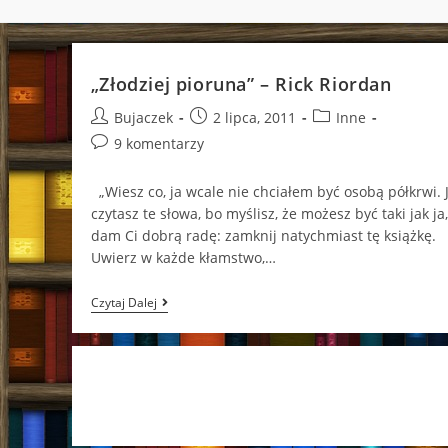
„Złodziej pioruna” – Rick Riordan
Post
Post
Post
Bujaczek
2 lipca, 2011
Inne
author:
published:
category:
Post
9 komentarzy
comments:
„Wiesz co, ja wcale nie chciałem być osobą półkrwi. J
czytasz te słowa, bo myślisz, że możesz być taki jak ja,
dam Ci dobrą radę: zamknij natychmiast tę książkę.
Uwierz w każde kłamstwo,…
„Złodziej
Czytaj Dalej
Pioruna”
–
Rick
Riordan