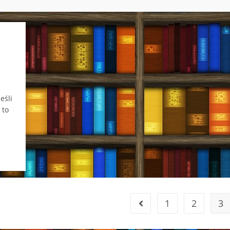
eśli
 to
1
2
3
Go to the previous page