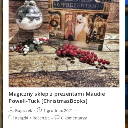
Magiczny sklep z prezentami Maudie
Powell-Tuck [ChristmasBooks]
Post
Post
Bujaczek
1 grudnia, 2021
author:
published:
Post
Post
Książki
/
Recenzje
6 komentarzy
category:
comments: