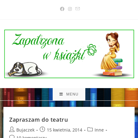
Skip
to
content
MENU
Zapraszam do teatru
Post
Post
Post
Bujaczek
15 kwietnia, 2014
Inne
author:
published:
category:
Post
10 komentarzy