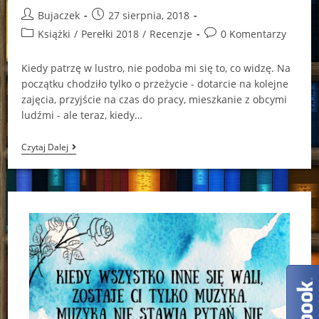
Post
Post
Bujaczek
27 sierpnia, 2018
author:
published:
Post
Post
Książki
/
Perełki 2018
/
Recenzje
0 Komentarzy
category:
comments:
Kiedy patrzę w lustro, nie podoba mi się to, co widzę. Na
początku chodziło tylko o przeżycie - dotarcie na kolejne
zajęcia, przyjście na czas do pracy, mieszkanie z obcymi
ludźmi - ale teraz, kiedy…
“Dearest
Czytaj Dalej
Clementine”
Lex
Martin