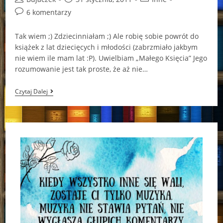
author:
published:
category:
Post
6 komentarzy
comments:
Tak wiem ;) Zdziecinniałam ;) Ale robię sobie powrót do
książek z lat dziecięcych i młodości (zabrzmiało jakbym
nie wiem ile mam lat :P). Uwielbiam „Małego Księcia” Jego
rozumowanie jest tak proste, że aż nie…
„Mały
Czytaj Dalej
Książe”
–
Antonie
De
Saint
–
Exupéry