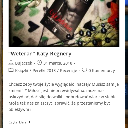
“Weteran” Katy Regnery
Post
Post
Bujaczek
31 marca, 2018
author:
published:
Post
Post
Książki
/
Perełki 2018
/
Recenzje
0 Komentarzy
category:
comments:
Chcesz żeby twoje życie wyglądało inaczej? Musisz sam je
zmienić.* Miłość jest nieprzewidywalna, może nas
uskrzydlać, dać siłę do walki i odbudować wiarę w siebie.
Może też nas zniszczyć, sprawić, że przestaniemy być
obiektywni i…
“Weteran”
Czytaj Dalej
Katy