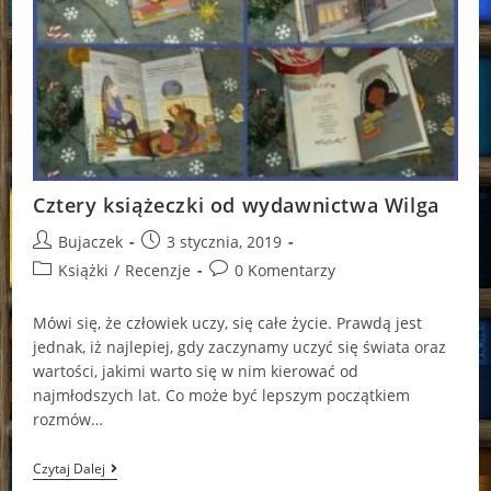
Cztery książeczki od wydawnictwa Wilga
Post
Post
Bujaczek
3 stycznia, 2019
author:
published:
Post
Post
Książki
/
Recenzje
0 Komentarzy
category:
comments:
Mówi się, że człowiek uczy, się całe życie. Prawdą jest
jednak, iż najlepiej, gdy zaczynamy uczyć się świata oraz
wartości, jakimi warto się w nim kierować od
najmłodszych lat. Co może być lepszym początkiem
rozmów…
Cztery
Czytaj Dalej
Książeczki