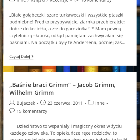
category:
comments:
„Białe gołąbeczki, szare turkaweczki i wszystkie ptaszki
podniebne! Prędko przybywajcie, ziarnka przebierajcie;
dobre do kociołka, a złe do gardziołka!”.* Mam pewną
czytelniczą słabość, odkąd pamiętam zachwycałam się
baśniami. Na początku były te Andersena, później zaś…
W
Czytaj Dalej
Krainie
Mrocznych
Baśni…
„Baśnie braci Grimm” – Jacob Grimm,
Wilhelm Grimm
Post
Post
Post
Bujaczek
23 czerwca, 2011
Inne
author:
published:
category:
Post
15 komentarzy
comments:
Dzieciństwo to wspaniały i magiczny okres w życiu
każdego człowieka. To opiekuńcze ręce rodziców, to
gorąca czekolada serwowana zimą przez babcię, to bajki