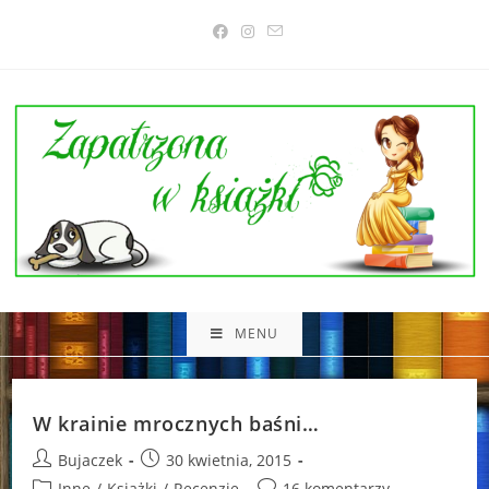
Skip
to
content
MENU
W krainie mrocznych baśni…
Post
Post
Bujaczek
30 kwietnia, 2015
author:
published:
Post
Post
Inne
/
Książki
/
Recenzje
16 komentarzy