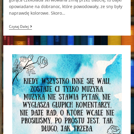
opowiadane na dobranoc, które powodowały, ze sny były
naprawdę kolorowe. Skoro…
„Baśnie
Czytaj Dalej
Braci
Grimm”
–
Jacob
Grimm,
Wilhelm
Grimm