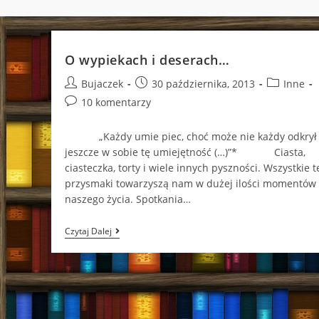
O wypiekach i deserach…
Post
Post
Post
Bujaczek
30 października, 2013
Inne
author:
published:
category:
Post
10 komentarzy
comments:
„Każdy umie piec, choć może nie każdy odkrył
jeszcze w sobie tę umiejętność (…)”* Ciasta,
ciasteczka, torty i wiele innych pyszności. Wszystkie t
przysmaki towarzyszą nam w dużej ilości momentów
naszego życia. Spotkania…
O
Czytaj Dalej
Wypiekach
I
Deserach…