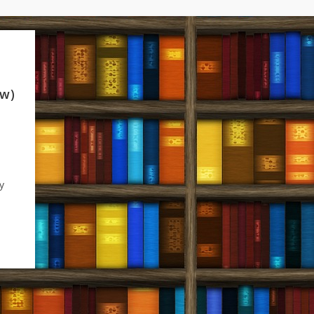
aw)
ć?”*
y