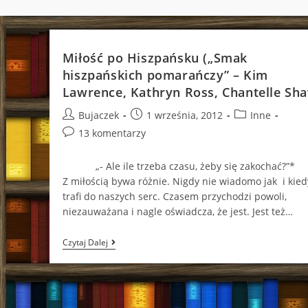
Miłość po Hiszpańsku („Smak
hiszpańskich pomarańczy” – Kim
Lawrence, Kathryn Ross, Chantelle Sh
Post
Post
Post
Bujaczek
1 września, 2012
Inne
author:
published:
category:
Post
13 komentarzy
comments:
„- Ale ile trzeba czasu, żeby się zakocha
Z miłością bywa różnie. Nigdy nie wiadomo jak i kied
trafi do naszych serc. Czasem przychodzi powoli,
niezauważana i nagle oświadcza, że jest. Jest też…
Miłość
Czytaj Dalej
Po
Hiszpańsku
(„Smak
Hiszpańskich
Pomarańczy”