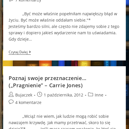
comments:
„Być może właśnie popełniłam największy błąd w
życiu. Być może właśnie oddałam siebie."*
Jesteśmy bardzo silni, ale często nie zdajemy sobie z tego
sprawy i dopiero jakieś wydarzenie nam to uświadamia.
Gdy dzieje…
Ile
Czytaj Dalej
Jest
Warte
Poświęcenie?
Poznaj swoje przeznaczenie…
(„Pragnienie” – Carrie Jones)
Post
Post
Post
Bujaczek
1 października, 2012
Inne
author:
published:
category:
Post
4 komentarze
comments:
„Wciąż nie wiem, jak ludzie mogą robić sobie
nawzajem krzywdę. Jak mamy przetrwać, skoro to się
dzieje?”* Jeśli masz czasem wrażenie, że ktoś cię