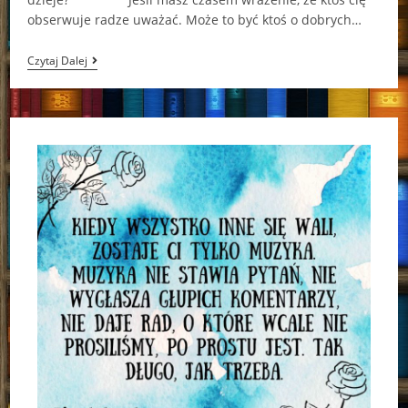
obserwuje radze uważać. Może to być ktoś o dobrych…
Poznaj
Czytaj Dalej
Swoje
Przeznaczenie…
(„Pragnienie”
–
Carrie
Jones)