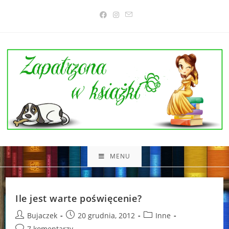
Skip
to
content
MENU
Ile jest warte poświęcenie?
Post
Post
Post
Bujaczek
20 grudnia, 2012
Inne
author:
published:
category:
Post
7 komentarzy